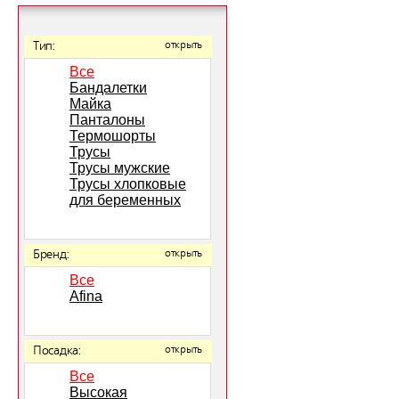
Тип:
открыть
Все
Бандалетки
Майка
Панталоны
Термошорты
Трусы
Трусы мужские
Трусы хлопковые
для беременных
Бренд:
открыть
Все
Afina
Посадка:
открыть
Все
Высокая