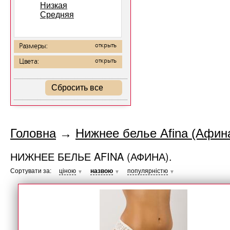
Низкая
Средняя
Размеры:
открыть
Цвета:
открыть
Сбросить все
Головна
→
Нижнее белье Afina (Афина
НИЖНЕЕ БЕЛЬЕ AFINA (АФИНА).
Сортувати за:
ціною
назвою
популярністю
▼
▼
▼