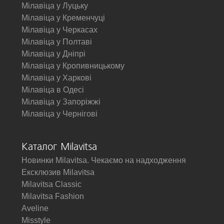
Мілавіца у Луцьку
Мілавіца у Кременчуці
Мілавіца у Черкасах
Мілавіца у Полтаві
Мілавіца у Дніпрі
Мілавіца у Кропивницькому
Мілавіца у Харкові
Мілавіца в Одесі
Мілавіца у Запоріжжі
Мілавіца у Чернігові
Каталог Milavitsa
Новинки Milavitsa. Чекаємо на надходження
Ексклюзив Milavitsa
Milavitsa Classic
Milavitsa Fashion
Aveline
Misstyle