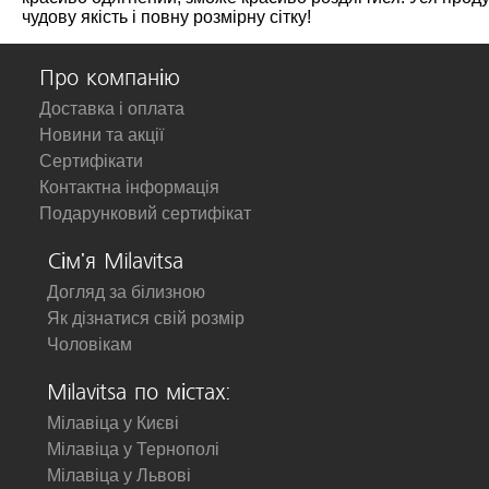
чудову якість і повну розмірну сітку!
Про компанію
Доставка і оплата
Новини та акції
Сертифікати
Контактна інформація
Подарунковий сертифікат
Сім'я Milavitsa
Догляд за білизною
Як дізнатися свій розмір
Чоловікам
Milavitsa по містах:
Мілавіца у Києві
Мілавіца у Тернополі
Мілавіца у Львові