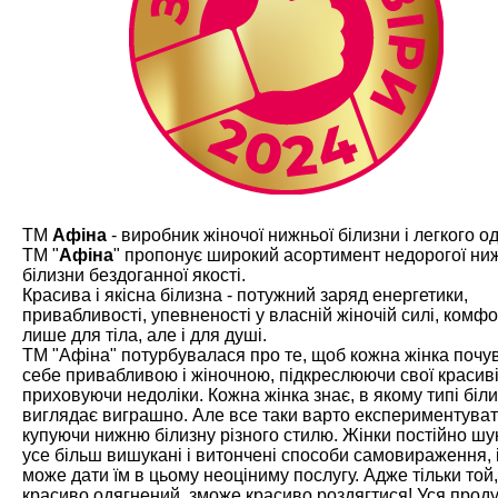
ТМ
Афіна
- виробник жіночої нижньої білизни і легкого од
ТМ "
Афіна
" пропонує широкий асортимент недорогої ни
білизни бездоганної якості.
Красива і якісна білизна - потужний заряд енергетики,
привабливості, упевненості у власній жіночій силі, комфо
лише для тіла, але і для душі.
ТМ "Афіна" потурбувалася про те, щоб кожна жінка почу
себе привабливою і жіночною, підкреслюючи свої красив
приховуючи недоліки. Кожна жінка знає, в якому типі біл
виглядає виграшно. Але все таки варто експериментуват
купуючи нижню білизну різного стилю. Жінки постійно ш
усе більш вишукані і витончені способи самовираження, і
може дати їм в цьому неоціниму послугу. Адже тільки той,
красиво одягнений, зможе красиво роздягтися! Уся проду