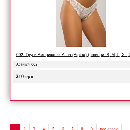
002. Труси Американки Afina (Афіна) (розміри: S, M, L, XL,
Артикул: 002
210 грн
1
2
3
4
5
6
7
8
9
все сразу