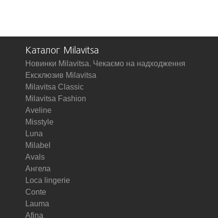
Каталог Milavitsa
Новинки Milavitsa. Чекаємо на надходження
Ексклюзив Milavitsa
Milavitsa Classic
Milavitsa Fashion
Aveline
Misstyle
Luna
Milabel
Avals
Ангела
Loca lingerie
Conte
Lauma
Afina