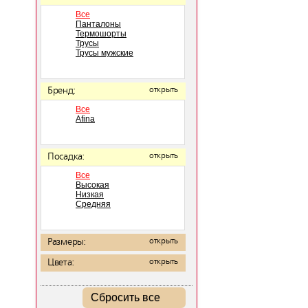
Все
Панталоны
Термошорты
Трусы
Трусы мужские
Бренд:
открыть
Все
Afina
Посадка:
открыть
Все
Высокая
Низкая
Средняя
Размеры:
открыть
Цвета:
открыть
Сбросить все