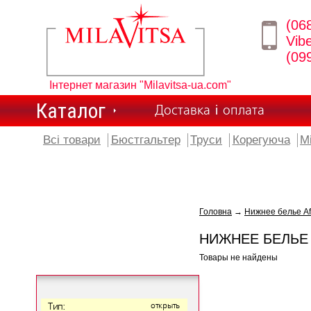
(06
Vib
(09
Інтернет магазин "Milavitsa-ua.com"
Каталог
Доставка і оплата
Всі товари
Бюстгальтер
Труси
Корегуюча
М
Головна
→
Нижнее белье Af
НИЖНЕЕ БЕЛЬЕ 
Товары не найдены
Тип:
открыть