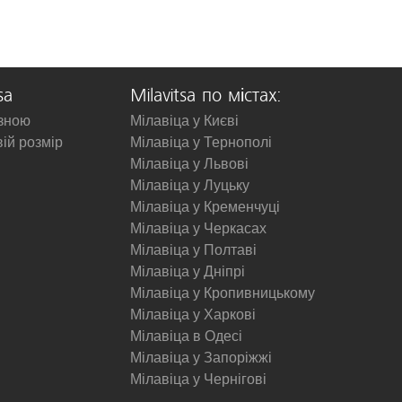
sa
Milavitsa по містах:
изною
Мілавіца у Києві
вій розмір
Мілавіца у Тернополі
Мілавіца у Львові
Мілавіца у Луцьку
Мілавіца у Кременчуці
Мілавіца у Черкасах
Мілавіца у Полтаві
Мілавіца у Дніпрі
Мілавіца у Кропивницькому
Мілавіца у Харкові
Мілавіца в Одесі
Мілавіца у Запоріжжі
Мілавіца у Чернігові