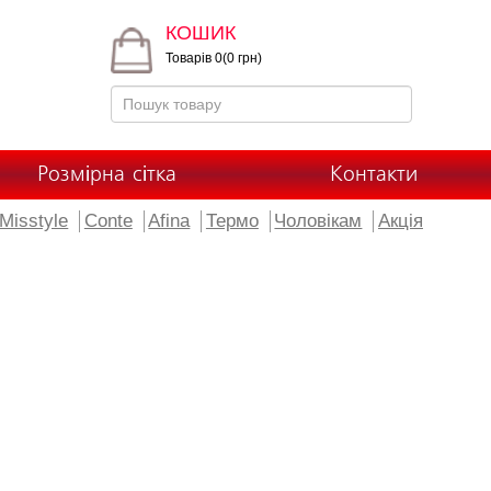
КОШИК
Товарів 0(0 грн)
Розмірна сітка
Контакти
Misstyle
Conte
Afina
Термо
Чоловікам
Акція