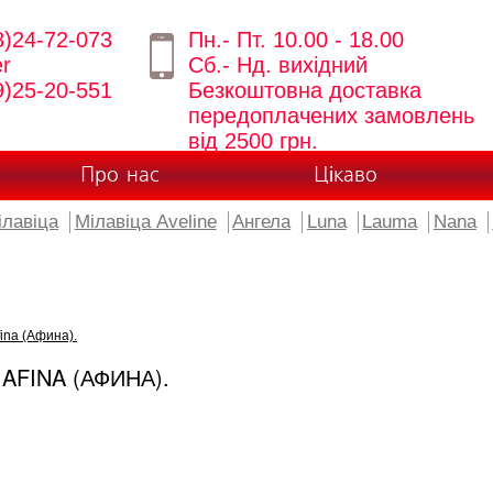
8)24-72-073
Пн.- Пт. 10.00 - 18.00
er
Сб.- Нд. вихідний
9)25-20-551
Безкоштовна доставка
передоплачених замовлень
від 2500 грн.
Про нас
Цікаво
ілавіца
Мілавіца Aveline
Ангела
Luna
Lauma
Nana
ina (Афина).
AFINA (АФИНА).