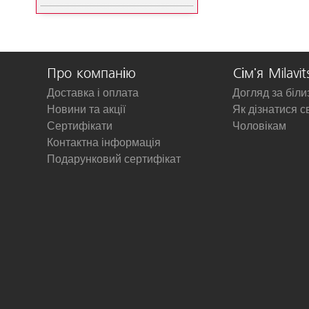
Про компанію
Сім'я Milavit
Доставка і оплата
Догляд за біл
Новини та акції
Як дізнатися с
Сертифікати
Чоловікам
Контактна інформація
Подарунковий сертифікат