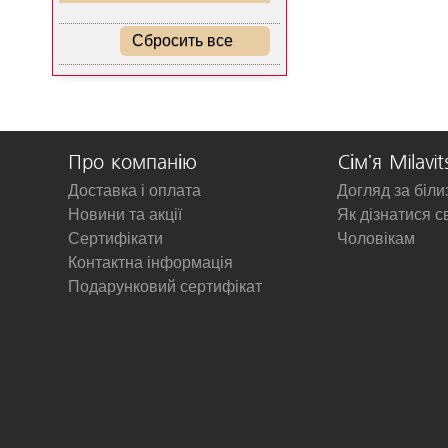
Сбросить все
Про компанію
Сім'я Milavit
Доставка і оплата
Догляд за біл
Новини та акції
Як дізнатися с
Сертифікати
Чоловікам
Контактна інформація
Подарунковий сертифікат