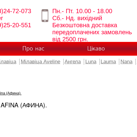
8)24-72-073
Пн.- Пт. 10.00 - 18.00
er
Сб.- Нд. вихідний
9)25-20-551
Безкоштовна доставка
передоплачених замовлень
від 2500 грн.
Про нас
Цікаво
ілавіца
Мілавіца Aveline
Ангела
Luna
Lauma
Nana
ina (Афина).
AFINA (АФИНА).