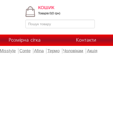
КОШИК
Товарів 0(0 грн)
Розмірна сітка
Контакти
Misstyle
Conte
Afina
Термо
Чоловікам
Акція