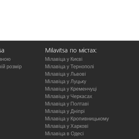
sa
Milavitsa по містах:
изною
Мілавіца у Києві
вій розмір
Мілавіца у Тернополі
Мілавіца у Львові
Мілавіца у Луцьку
Мілавіца у Кременчуці
Мілавіца у Черкасах
Мілавіца у Полтаві
Мілавіца у Дніпрі
Мілавіца у Кропивницькому
Мілавіца у Харкові
Мілавіца в Одесі