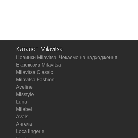
Каталог Milavitsa
Новинки Milavitsa. Чекаємо на надходження
Ексклюзив Milavitsa
Milavitsa Classic
Milavitsa Fashion
Aveline
Misstyle
Luna
Milabel
Avals
Ангела
Loca lingerie