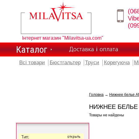
(06
Vib
(09
Інтернет магазин "Milavitsa-ua.com"
Каталог
Доставка і оплата
Всі товари
Бюстгальтер
Труси
Корегуюча
М
Головна
→
Нижнее белье Af
НИЖНЕЕ БЕЛЬЕ 
Товары не найдены
Тип:
открыть