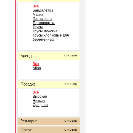
Все
Бандалетки
Майка
Панталоны
Термошорты
Трусы
Трусы мужские
Трусы хлопковые для
беременных
Бренд:
открыть
Все
Afina
Посадка:
открыть
Все
Высокая
Низкая
Средняя
Размеры:
открыть
Цвета:
открыть