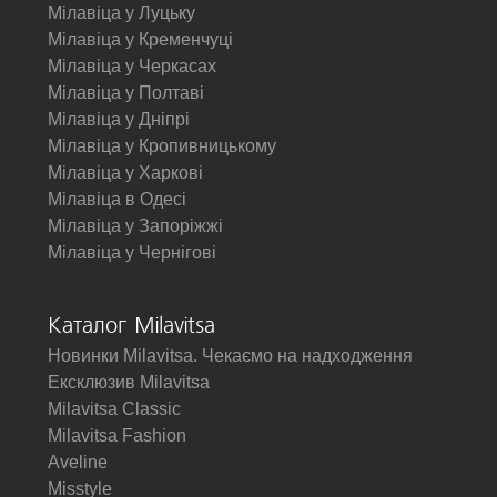
Мілавіца у Луцьку
Мілавіца у Кременчуці
Мілавіца у Черкасах
Мілавіца у Полтаві
Мілавіца у Дніпрі
Мілавіца у Кропивницькому
Мілавіца у Харкові
Мілавіца в Одесі
Мілавіца у Запоріжжі
Мілавіца у Чернігові
Каталог Milavitsa
Новинки Milavitsa. Чекаємо на надходження
Ексклюзив Milavitsa
Milavitsa Classic
Milavitsa Fashion
Aveline
Misstyle