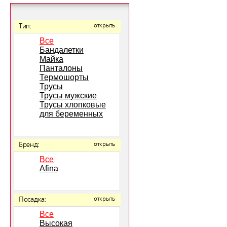
Тип:
открыть
Все
Бандалетки
Майка
Панталоны
Термошорты
Трусы
Трусы мужские
Трусы хлопковые
для беременных
Бренд:
открыть
Все
Afina
Посадка:
открыть
Все
Высокая