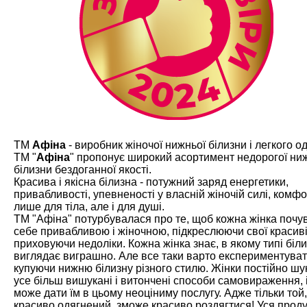
ТМ
Афіна
- виробник жіночої нижньої білизни і легкого од
ТМ "
Афіна
" пропонує широкий асортимент недорогої ни
білизни бездоганної якості.
Красива і якісна білизна - потужний заряд енергетики,
привабливості, упевненості у власній жіночій силі, комфо
лише для тіла, але і для душі.
ТМ "Афіна" потурбувалася про те, щоб кожна жінка почу
себе привабливою і жіночною, підкреслюючи свої красив
приховуючи недоліки. Кожна жінка знає, в якому типі біл
виглядає виграшно. Але все таки варто експериментуват
купуючи нижню білизну різного стилю. Жінки постійно ш
усе більш вишукані і витончені способи самовираження, і
може дати їм в цьому неоціниму послугу. Адже тільки той,
красиво одягнений, зможе красиво роздягтися! Уся проду