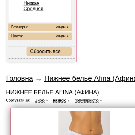
Низкая
Средняя
Размеры:
открыть
Цвета:
открыть
Сбросить все
Головна
→
Нижнее белье Afina (Афина
НИЖНЕЕ БЕЛЬЕ AFINA (АФИНА).
Сортувати за:
ціною
назвою
популярністю
▼
▼
▼