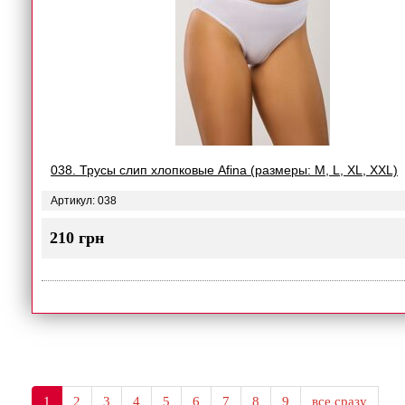
038. Трусы слип хлопковые Afina (размеры: M, L, XL, XXL)
Артикул: 038
210 грн
1
2
3
4
5
6
7
8
9
все сразу