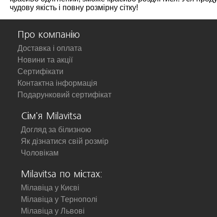
чудову якість і повну розмірну сітку!
Про компанію
Доставка і оплата
Новини та акції
Сертифікати
Контактна інформація
Подарунковий сертифікат
Сім'я Milavitsa
Догляд за білизною
Як дізнатися свій розмір
Чоловікам
Milavitsa по містах:
Мілавіца у Києві
Мілавіца у Тернополі
Мілавіца у Львові