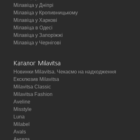
Мілавіца у Дніпрі
Мілавіца у Кропивницькому
Мілавіца у Харкові
Мілавіца в Одесі
Мілавіца у Запоріжжі
Мілавіца у Чернігові
Каталог Milavitsa
Новинки Milavitsa. Чекаємо на надходження
Ексклюзив Milavitsa
Milavitsa Classic
Milavitsa Fashion
Aveline
Misstyle
Luna
Milabel
Avals
Ангела