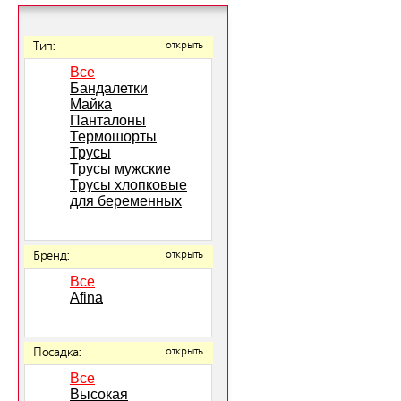
Тип:
открыть
Все
Бандалетки
Майка
Панталоны
Термошорты
Трусы
Трусы мужские
Трусы хлопковые
для беременных
Бренд:
открыть
Все
Afina
Посадка:
открыть
Все
Высокая