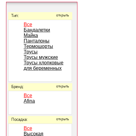
Тип:
открыть
Все
Бандалетки
Майка
Панталоны
Термошорты
Трусы
Трусы мужские
Трусы хлопковые
для беременных
Бренд:
открыть
Все
Afina
Посадка:
открыть
Все
Высокая