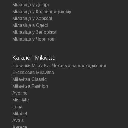
Мілавіца у Дніпрі
Мілавіца у Кропивницькому
Мілавіца у Харкові
Мілавіца в Одесі
Мілавіца у Запоріжжі
Мілавіца у Чернігові
Каталог Milavitsa
Новинки Milavitsa. Чекаємо на надходження
Ексклюзив Milavitsa
Milavitsa Classic
Milavitsa Fashion
Aveline
Misstyle
Luna
Milabel
Avals
Ангела