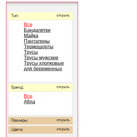
Тип:
открыть
Все
Бандалетки
Майка
Панталоны
Термошорты
Трусы
Трусы мужские
Трусы хлопковые
для беременных
Бренд:
открыть
Все
Afina
Размеры:
открыть
Цвета:
открыть