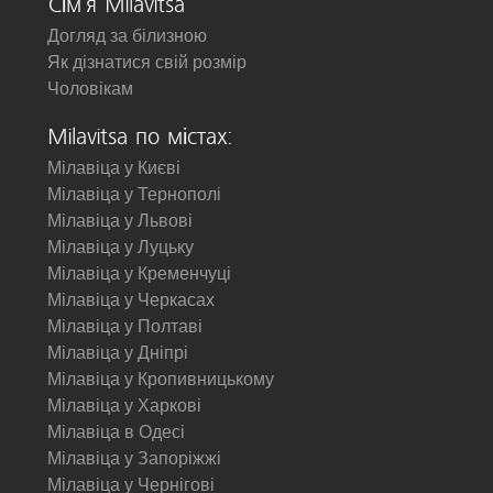
Сім'я Milavitsa
Догляд за білизною
Як дізнатися свій розмір
Чоловікам
Milavitsa по містах:
Мілавіца у Києві
Мілавіца у Тернополі
Мілавіца у Львові
Мілавіца у Луцьку
Мілавіца у Кременчуці
Мілавіца у Черкасах
Мілавіца у Полтаві
Мілавіца у Дніпрі
Мілавіца у Кропивницькому
Мілавіца у Харкові
Мілавіца в Одесі
Мілавіца у Запоріжжі
Мілавіца у Чернігові