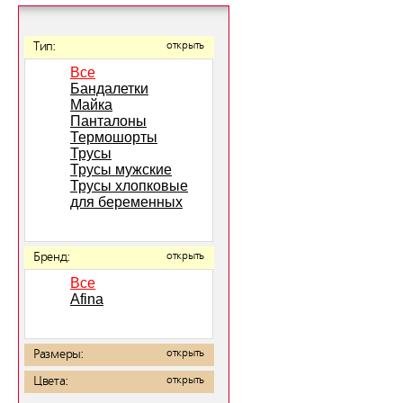
Тип:
открыть
Все
Бандалетки
Майка
Панталоны
Термошорты
Трусы
Трусы мужские
Трусы хлопковые
для беременных
Бренд:
открыть
Все
Afina
Размеры:
открыть
Цвета:
открыть