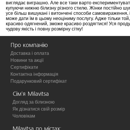
виглядає виграшно. Але все таки варто експериментуват
купуючи нижню білизну різного стилю. Жінки постійно ш
усе більш вишукані і витончені способи самовираження, і
може дати їм в цьому неоціниму послугу. Адже тільки той,
красиво одягнений, зможе красиво роздягтися! Уся проду
чудову якість і повну розмірну сітку!
Про компанію
Доставка і оплата
Новини та акції
Сертифікати
Контактна інформація
Подарунковий сертифікат
Сім'я Milavitsa
Догляд за білизною
Як дізнатися свій розмір
Чоловікам
Milavitsa по містах: