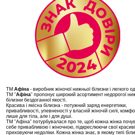
ТМ
Афіна
- виробник жіночої нижньої білизни і легкого од
ТМ "
Афіна
" пропонує широкий асортимент недорогої ни
білизни бездоганної якості.
Красива і якісна білизна - потужний заряд енергетики,
привабливості, упевненості у власній жіночій силі, комфо
лише для тіла, але і для душі.
ТМ "Афіна" потурбувалася про те, щоб кожна жінка почу
себе привабливою і жіночною, підкреслюючи свої красив
приховуючи недоліки. Кожна жінка знає, в якому типі біл