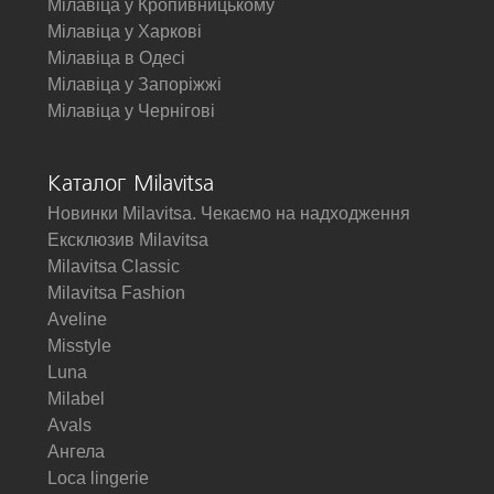
Мілавіца у Кропивницькому
Мілавіца у Харкові
Мілавіца в Одесі
Мілавіца у Запоріжжі
Мілавіца у Чернігові
Каталог Milavitsa
Новинки Milavitsa. Чекаємо на надходження
Ексклюзив Milavitsa
Milavitsa Classic
Milavitsa Fashion
Aveline
Misstyle
Luna
Milabel
Avals
Ангела
Loca lingerie