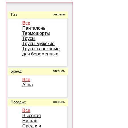
Тип:
открыть
Все
Панталоны
Термошорты
Трусы
Трусы мужские
Трусы хлопковые
для беременных
Бренд:
открыть
Все
Afina
Посадка:
открыть
Все
Высокая
Низкая
Средняя