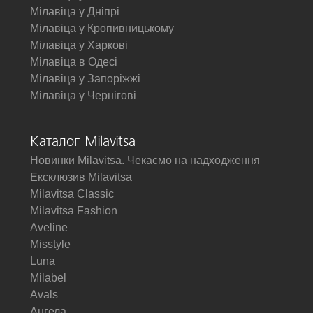
Мілавіца у Дніпрі
Мілавіца у Кропивницькому
Мілавіца у Харкові
Мілавіца в Одесі
Мілавіца у Запоріжжі
Мілавіца у Чернігові
Каталог Milavitsa
Новинки Milavitsa. Чекаємо на надходження
Ексклюзив Milavitsa
Milavitsa Classic
Milavitsa Fashion
Aveline
Misstyle
Luna
Milabel
Avals
Ангела