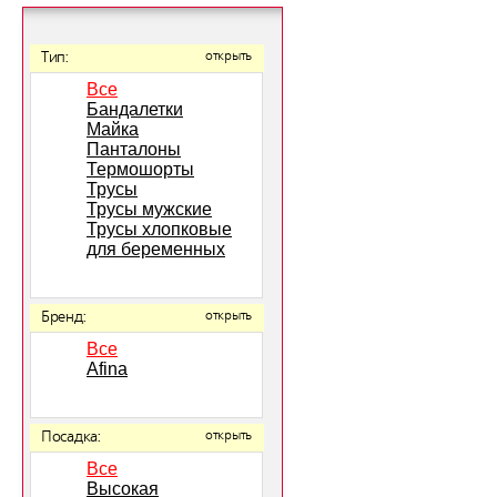
Тип:
открыть
Все
Бандалетки
Майка
Панталоны
Термошорты
Трусы
Трусы мужские
Трусы хлопковые
для беременных
Бренд:
открыть
Все
Afina
Посадка:
открыть
Все
Высокая