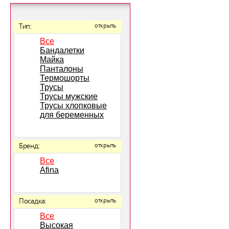
Тип:
открыть
Все
Бандалетки
Майка
Панталоны
Термошорты
Трусы
Трусы мужские
Трусы хлопковые
для беременных
Бренд:
открыть
Все
Afina
Посадка:
открыть
Все
Высокая