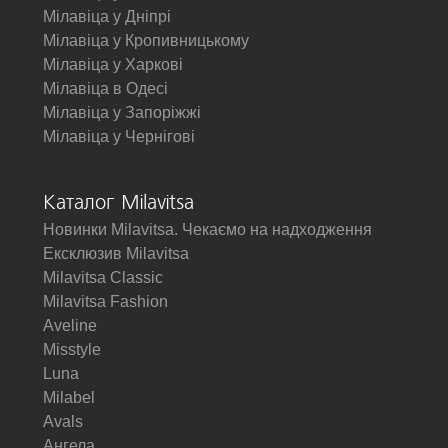
Мілавіца у Дніпрі
Мілавіца у Кропивницькому
Мілавіца у Харкові
Мілавіца в Одесі
Мілавіца у Запоріжжі
Мілавіца у Чернігові
Каталог Milavitsa
Новинки Milavitsa. Чекаємо на надходження
Ексклюзив Milavitsa
Milavitsa Classic
Milavitsa Fashion
Aveline
Misstyle
Luna
Milabel
Avals
Ангела