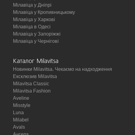
Мілавіца у Дніпрі
Мілавіца у Кропивницькому
Мілавіца у Харкові
Мілавіца в Одесі
Мілавіца у Запоріжжі
Мілавіца у Чернігові
Каталог Milavitsa
Новинки Milavitsa. Чекаємо на надходження
Ексклюзив Milavitsa
Milavitsa Classic
Milavitsa Fashion
Aveline
Misstyle
Luna
Milabel
Avals
Ангела