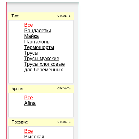
Тип:
открыть
Все
Бандалетки
Майка
Панталоны
Термошорты
Трусы
Трусы мужские
Трусы хлопковые
для беременных
Бренд:
открыть
Все
Afina
Посадка:
открыть
Все
Высокая