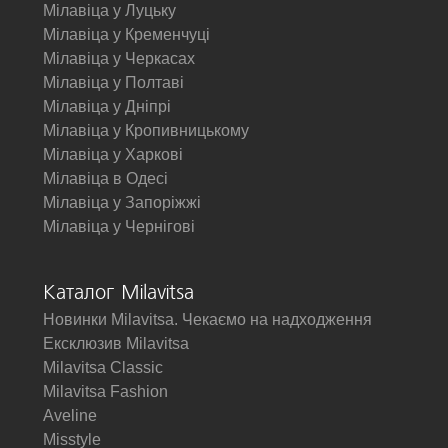
Мілавіца у Луцьку
Мілавіца у Кременчуці
Мілавіца у Черкасах
Мілавіца у Полтаві
Мілавіца у Дніпрі
Мілавіца у Кропивницькому
Мілавіца у Харкові
Мілавіца в Одесі
Мілавіца у Запоріжжі
Мілавіца у Чернігові
Каталог Milavitsa
Новинки Milavitsa. Чекаємо на надходження
Ексклюзив Milavitsa
Milavitsa Classic
Milavitsa Fashion
Aveline
Misstyle