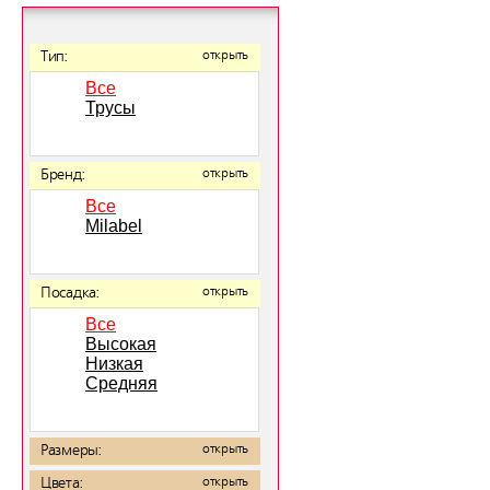
Тип:
открыть
Все
Трусы
Бренд:
открыть
Все
Milabel
Посадка:
открыть
Все
Высокая
Низкая
Средняя
Размеры:
открыть
Цвета:
открыть