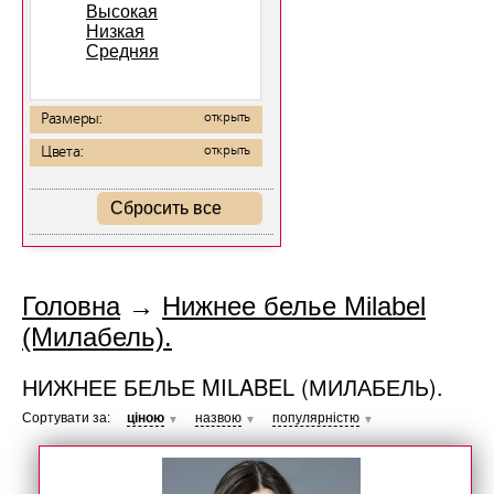
Высокая
Низкая
Средняя
Размеры:
открыть
Цвета:
открыть
Сбросить все
Головна
→
Нижнее белье Milabel
(Милабель).
НИЖНЕЕ БЕЛЬЕ MILABEL (МИЛАБЕЛЬ).
Сортувати за:
ціною
назвою
популярністю
▼
▼
▼