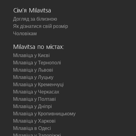
Сім'я Milavitsa
Догляд за білизною
Як дізнатися свій розмір
Чоловікам
Milavitsa по містах:
Мілавіца у Києві
Мілавіца у Тернополі
Мілавіца у Львові
Мілавіца у Луцьку
Мілавіца у Кременчуці
Мілавіца у Черкасах
Мілавіца у Полтаві
Мілавіца у Дніпрі
Мілавіца у Кропивницькому
Мілавіца у Харкові
Мілавіца в Одесі
Мілавіца у Запоріжжі