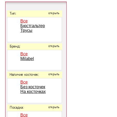
Тип:
открыть
Все
Бюстгальтер
Трусы
Бренд:
открыть
Все
Milabel
Наличие косточек:
открыть
Все
Без косточек
На косточках
Посадка:
открыть
Все