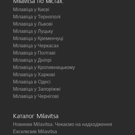
Milavitsa по містах:
Мілавіца у Києві
Мілавіца у Тернополі
Мілавіца у Львові
Мілавіца у Луцьку
Мілавіца у Кременчуці
Мілавіца у Черкасах
Мілавіца у Полтаві
Мілавіца у Дніпрі
Мілавіца у Кропивницькому
Мілавіца у Харкові
Мілавіца в Одесі
Мілавіца у Запоріжжі
Мілавіца у Чернігові
Каталог Milavitsa
Новинки Milavitsa. Чекаємо на надходження
Ексклюзив Milavitsa