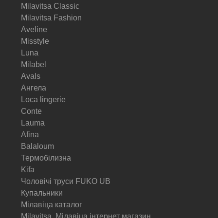
Milavitsa Classic
Milavitsa Fashion
Aveline
Misstyle
Luna
Milabel
Avals
Ангела
Loca lingerie
Conte
Lauma
Afina
Balaloum
Термобілизна
Kifa
Чоловічі труси FUKO UB
Купальники
Мілавіца каталог
Milavitsa. Мілавіца інтернет магазин.