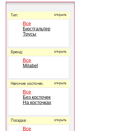
Тип:
открыть
Все
Бюстгальтер
Трусы
Бренд:
открыть
Все
Milabel
Наличие косточек:
открыть
Все
Без косточек
На косточках
Посадка:
открыть
Все