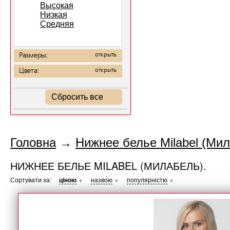
Высокая
Низкая
Средняя
Размеры:
открыть
Цвета:
открыть
Сбросить все
Головна
→
Нижнее белье Milabel (Мил
НИЖНЕЕ БЕЛЬЕ MILABEL (МИЛАБЕЛЬ).
Сортувати за:
ціною
назвою
популярністю
▼
▼
▼