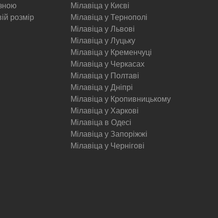
изною
Мілавіца у Києві
вій розмір
Мілавіца у Тернополі
Мілавіца у Львові
Мілавіца у Луцьку
Мілавіца у Кременчуці
Мілавіца у Черкасах
Мілавіца у Полтаві
Мілавіца у Дніпрі
Мілавіца у Кропивницькому
Мілавіца у Харкові
Мілавіца в Одесі
Мілавіца у Запоріжжі
Мілавіца у Чернігові