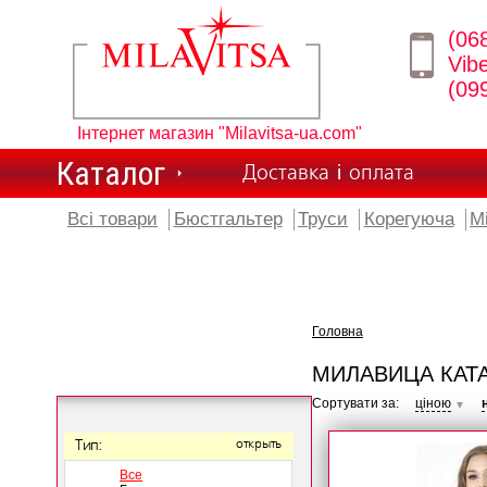
(06
Vib
(09
Інтернет магазин "Milavitsa-ua.com"
Каталог
Доставка і оплата
Всі товари
Бюстгальтер
Труси
Корегуюча
М
Головна
МИЛАВИЦА КАТ
Сортувати за:
ціною
▼
Тип:
открыть
Все