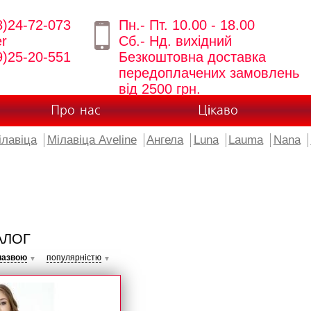
8)24-72-073
Пн.- Пт. 10.00 - 18.00
er
Сб.- Нд. вихідний
9)25-20-551
Безкоштовна доставка
передоплачених замовлень
від 2500 грн.
Про нас
Цікаво
ілавіца
Мілавіца Aveline
Ангела
Luna
Lauma
Nana
АЛОГ
назвою
популярністю
▼
▼