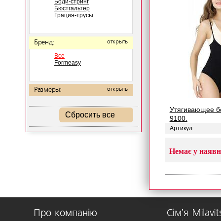
Боди-стринг
Бюстгальтер
Грация-трусы
Бренд:
открыть
Все
Formeasy
Размеры:
открыть
Утягивающее б
Сбросить все
9100.
Артикул:
Немає у наявн
Про компанію
Сім'я Milavit