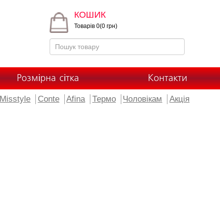
КОШИК
Товарів 0(0 грн)
Розмірна сітка
Контакти
Misstyle
Conte
Afina
Термо
Чоловікам
Акція