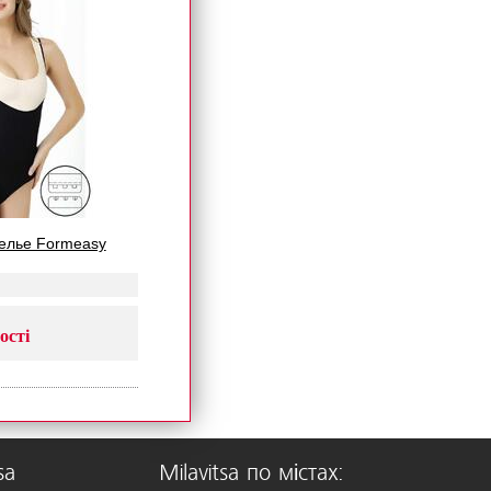
елье Formeasy
ості
sa
Milavitsa по містах: