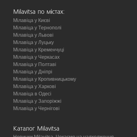
Milavitsa по містах:
Мілавіца у Києві
Мілавіца у Тернополі
Мілавіца у Львові
Мілавіца у Луцьку
Мілавіца у Кременчуці
Мілавіца у Черкасах
Мілавіца у Полтаві
Мілавіца у Дніпрі
Мілавіца у Кропивницькому
Мілавіца у Харкові
Мілавіца в Одесі
Мілавіца у Запоріжжі
Мілавіца у Чернігові
Каталог Milavitsa
Новинки Milavitsa. Чекаємо на надходження