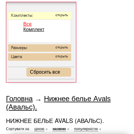
Комплекты:
открыть
Все
Комплект
Размеры:
открыть
Цвета:
открыть
Сбросить все
Головна
→
Нижнее белье Avals
(Авальс).
НИЖНЕЕ БЕЛЬЕ AVALS (АВАЛЬС).
Сортувати за:
ціною
назвою
популярністю
▼
▼
▼