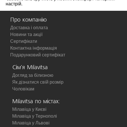
настрій.
Про компанію
Доставка і оплата
Новини та акції
Сертифікати
Контактна інформація
Подарунковий сертифікат
Сім'я Milavitsa
Догляд за білизною
Як дізнатися свій розмір
Чоловікам
Milavitsa по містах:
Мілавіца у Києві
Мілавіца у Тернополі
Мілавіца у Львові