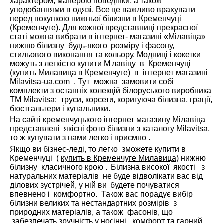
характером, манерою поведінки, а також
уподобаннями в одязі. Все це важливо врахувати
перед покупкою нижньої білизни в Кременчуці
(Кременчуге). Для кожної представниці прекрасної
статі можна вибрати в інтернет- магазині «Мілавіца»
нижню білизну будь-якого розміру і фасону,
стильового виконання та кольору. Модниці і кокетки
можуть з легкістю купити Мілавіцу в Кременчуці
(купить Милавица в Кременчуге) в інтернет магазині
Milavitsa-ua.com . Тут можна замовити собі
комплекти з останніх колекцій білоруського виробника
ТМ Milavitsa: труси, корсети, коригуюча білизна, грації,
бюстгальтери і купальники.
На сайті кременчуцького інтернет магазину Мілавіца
представлені якісні фото білизни з каталогу Milavitsa,
то ж купувати з нами легко і приємно .
Якщо ви бізнес-леді, то легко зможете купити в
Кременчуці (
купить в Кременчуге Милавица
) нижню
білизну класичного крою . Білизна високої якості з
натуральних матеріалів не буде відволікати вас від
ділових зустрічей, у ній ви будете почуватися
впевнено і комфортно. Також вас порадує вибір
білизни великих та нестандартних розмірів з
природних матеріалів, а також фасонів, що
забезпечать зручність у носінні , комфорт та гарний