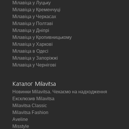
Мілавіца у Луцьку
Мілавіца у Кременчуці
Мілавіца у Черкасах
Мілавіца у Полтаві
Мілавіца у Дніпрі
Мілавіца у Кропивницькому
Мілавіца у Харкові
Мілавіца в Одесі
Мілавіца у Запоріжжі
Мілавіца у Чернігові
Каталог Milavitsa
Новинки Milavitsa. Чекаємо на надходження
Ексклюзив Milavitsa
Milavitsa Classic
Milavitsa Fashion
Aveline
Misstyle