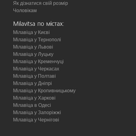
Як дізнатися свій розмір
Чоловікам
Milavitsa по містах:
Мілавіца у Києві
Мілавіца у Тернополі
Мілавіца у Львові
Мілавіца у Луцьку
Мілавіца у Кременчуці
Мілавіца у Черкасах
Мілавіца у Полтаві
Мілавіца у Дніпрі
Мілавіца у Кропивницькому
Мілавіца у Харкові
Мілавіца в Одесі
Мілавіца у Запоріжжі
Мілавіца у Чернігові