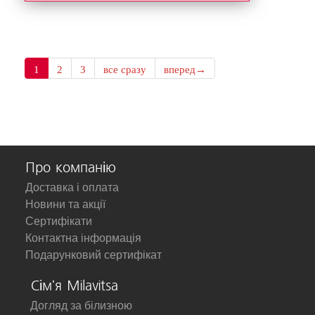
1
2
3
все сразу
вперед→
Про компанію
Доставка і оплата
Новини та акції
Сертифікати
Контактна інформація
Подарунковий сертифікат
Сім'я Milavitsa
Догляд за білизною