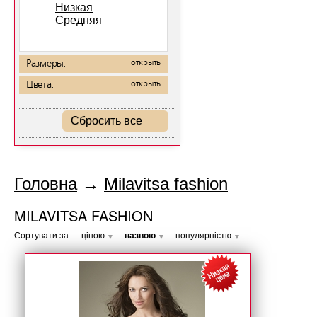
Низкая
Средняя
Размеры:
открыть
Цвета:
открыть
Сбросить все
Головна
→
Milavitsa fashion
MILAVITSA FASHION
Сортувати за:
ціною
назвою
популярністю
▼
▼
▼