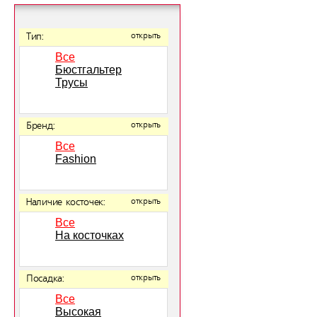
Тип:
открыть
Все
Бюстгальтер
Трусы
Бренд:
открыть
Все
Fashion
Наличие косточек:
открыть
Все
На косточках
Посадка:
открыть
Все
Высокая