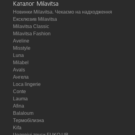
Каталог Milavitsa
Новинки Milavitsa. Чекаємо на надходження
Ексклюзив Milavitsa
Milavitsa Classic
Milavitsa Fashion
Aveline
Misstyle
Luna
Milabel
Avals
Ангела
Loca lingerie
Conte
Lauma
Afina
Balaloum
Термобілизна
Kifa
Чоловічі труси FUKO UB