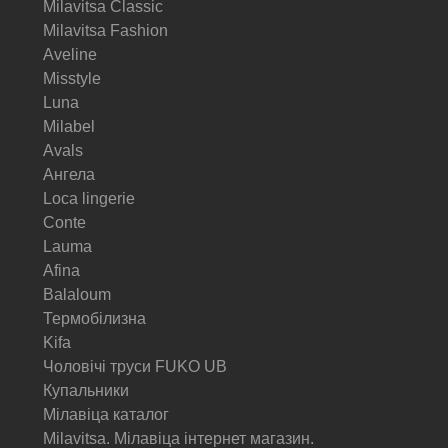
Milavitsa Classic
Milavitsa Fashion
Aveline
Misstyle
Luna
Milabel
Avals
Ангела
Loca lingerie
Conte
Lauma
Afina
Balaloum
Термобілизна
Kifa
Чоловічі труси FUKO UB
Купальники
Мілавіца каталог
Milavitsa. Мілавіца інтернет магазин.