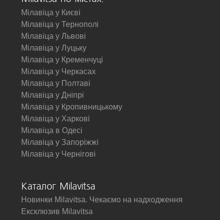
Мілавіца у Києві
Мілавіца у Тернополі
Мілавіца у Львові
Мілавіца у Луцьку
Мілавіца у Кременчуці
Мілавіца у Черкасах
Мілавіца у Полтаві
Мілавіца у Дніпрі
Мілавіца у Кропивницькому
Мілавіца у Харкові
Мілавіца в Одесі
Мілавіца у Запоріжжі
Мілавіца у Чернігові
Каталог Milavitsa
Новинки Milavitsa. Чекаємо на надходження
Ексклюзив Milavitsa