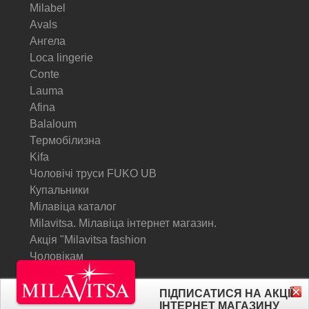
Milabel
Avals
Ангела
Loca lingerie
Conte
Lauma
Afina
Balaloum
Термобілизна
Kifa
Чоловічі труси FUKO UB
Купальники
Мілавіца каталог
Milavitsa. Мілавіца інтернет магазин.
Акція "Milavitsa fashion
Чоловікам
© Milavitsa.
ПІДПИСАТИСЯ НА АКЦІЇ
ІНТЕРНЕТ МАГАЗИНУ