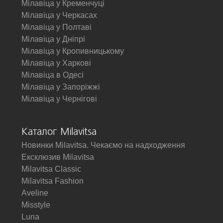
Мілавіца у Кременчуці
Мілавіца у Черкасах
Мілавіца у Полтаві
Мілавіца у Дніпрі
Мілавіца у Кропивницькому
Мілавіца у Харкові
Мілавіца в Одесі
Мілавіца у Запоріжжі
Мілавіца у Чернігові
Каталог Milavitsa
Новинки Milavitsa. Чекаємо на надходження
Ексклюзив Milavitsa
Milavitsa Classic
Milavitsa Fashion
Aveline
Misstyle
Luna