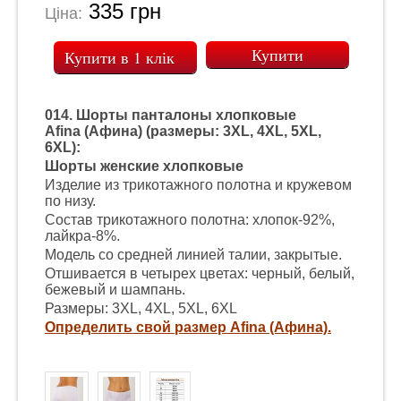
335
грн
Ціна:
Купити в 1 клік
014. Шорты панталоны хлопковые
Afina (Афина) (размеры: 3XL, 4XL, 5XL,
6XL):
Шорты женские хлопковые
Изделие из трикотажного полотна и кружевом
по низу.
Состав трикотажного полотна: хлопок-92%,
лайкра-8%.
Модель со средней линией талии, закрытые.
Отшивается в четырех цветах: черный, белый,
бежевый и шампань.
Размеры: 3XL, 4XL, 5XL, 6XL
Определить свой размер Afina (Афина).