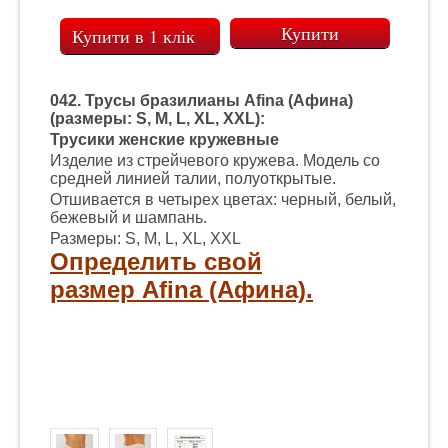
Купити в 1 клік
042. Трусы бразилианы Afina (Афина)
(размеры: S, M, L, XL, XXL):
Трусики женские кружевные
Изделие из стрейчевого кружева. Модель со
средней линией талии, полуоткрытые.
Отшивается в четырех цветах: черный, белый,
бежевый и шампань.
Размеры: S, M, L, XL, XXL
Определить свой
размер Afina (Афина).