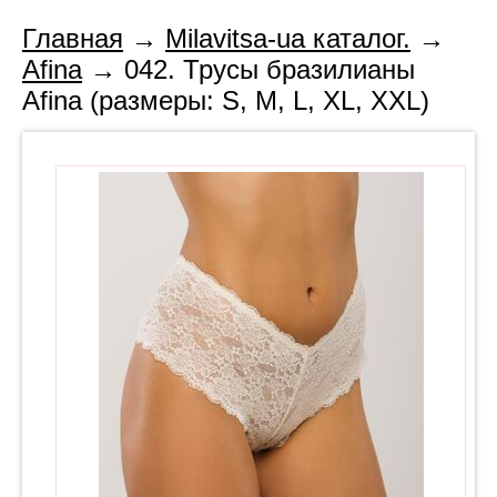
Главная
→
Milavitsa-ua каталог.
→
Afina
→ 042. Трусы бразилианы
Afina (размеры: S, M, L, XL, XXL)