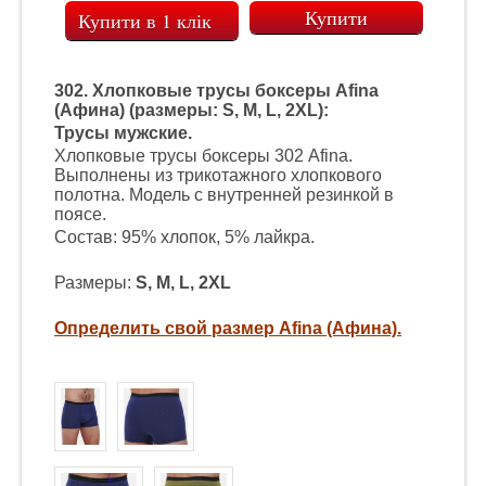
Купити в 1 клік
302. Хлопковые трусы боксеры Afina
(Афина) (размеры: S, M, L, 2XL):
Трусы мужские.
Хлопковые трусы боксеры 302 Afina.
Выполнены из трикотажного хлопкового
полотна. Модель с внутренней резинкой в
поясе.
Состав: 95% хлопок, 5% лайкра.
Размеры:
S, M, L, 2XL
Определить свой размер Afina (Афина).