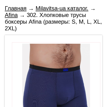
Главная
→
Milavitsa-ua каталог.
→
Afina
→ 302. Хлопковые трусы
боксеры Afina (размеры: S, M, L, XL,
2XL)