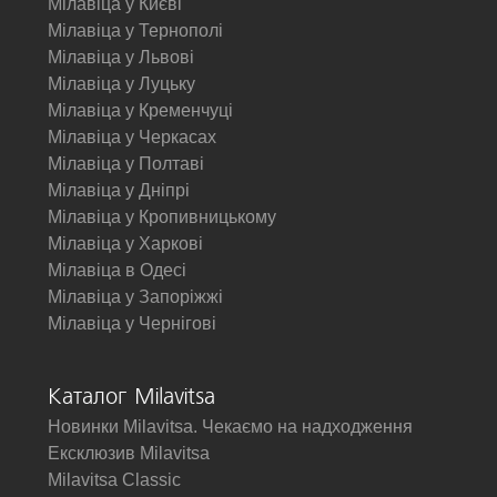
Мілавіца у Києві
Мілавіца у Тернополі
Мілавіца у Львові
Мілавіца у Луцьку
Мілавіца у Кременчуці
Мілавіца у Черкасах
Мілавіца у Полтаві
Мілавіца у Дніпрі
Мілавіца у Кропивницькому
Мілавіца у Харкові
Мілавіца в Одесі
Мілавіца у Запоріжжі
Мілавіца у Чернігові
Каталог Milavitsa
Новинки Milavitsa. Чекаємо на надходження
Ексклюзив Milavitsa
Milavitsa Classic