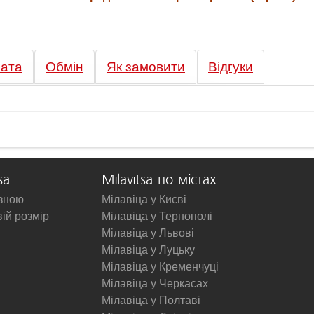
ата
Обмін
Як замовити
Відгуки
sa
Milavitsa по містах:
изною
Мілавіца у Києві
вій розмір
Мілавіца у Тернополі
Мілавіца у Львові
Мілавіца у Луцьку
Мілавіца у Кременчуці
Мілавіца у Черкасах
Мілавіца у Полтаві