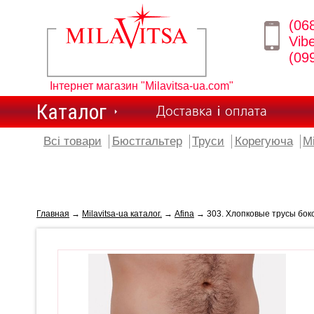
(06
Vib
(09
Інтернет магазин "Milavitsa-ua.com"
Каталог
Доставка і оплата
Всі товари
Бюстгальтер
Труси
Корегуюча
М
Главная
→
Milavitsa-ua каталог.
→
Afina
→ 303. Хлопковые трусы боксе