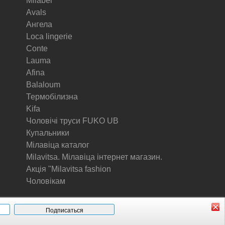
Milabel
Avals
Ангела
Loca lingerie
Conte
Lauma
Afina
Balaloum
Термобілизна
Kifa
Чоловічі труси FUKO UB
Купальники
Мілавіца каталог
Milavitsa. Мілавіца інтернет магазин.
Акція "Milavitsa fashion
Чоловікам