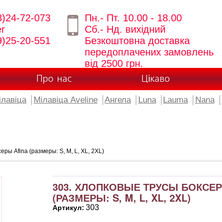
8)24-72-073
Пн.- Пт. 10.00 - 18.00
er
Сб.- Нд. вихідний
9)25-20-551
Безкоштовна доставка
передоплачених замовлень
від 2500 грн.
Про нас
Цікаво
ілавіца
Мілавіца Aveline
Ангела
Luna
Lauma
Nana
ры Afina (размеры: S, M, L, XL, 2XL)
303. ХЛОПКОВЫЕ ТРУСЫ БОКСЕР
(РАЗМЕРЫ: S, M, L, XL, 2XL)
303
Артикул: