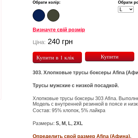
Обрати колір:
Обрати ро
Визначте свій розмір
240
грн
Ціна:
Купити в 1 клік
303. Хлопковые трусы боксеры Afina (Афин
Трусы мужские с низкой посадкой.
Хлопковые трусы боксеры 303 Afina. Выполне
Модель с внутренней резинкой в поясе и низ
Состав: 95% хлопок, 5% лайкра
Размеры:
S, M, L, 2XL
Определить свой размер Afina (Афина).