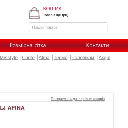
КОШИК
Товарів 0(0 грн)
Розмірна сітка
Контакти
Misstyle
Conte
Afina
Термо
Чоловікам
Акція
Повернутись до переліку товарів
Ы AFINA