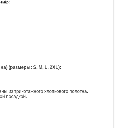
змір:
а) (размеры: S, M, L, 2XL):
ны из трикотажного хлопкового полотна.
кой посадкой.