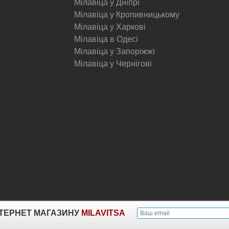
Мілавіца у Дніпрі
Мілавіца у Кропивницькому
Мілавіца у Харкові
Мілавіца в Одесі
Мілавіца у Запоріжжі
Мілавіца у Чернігові
© Milavitsa.
ІНТЕРНЕТ МАГАЗИНУ
MILAVITSA