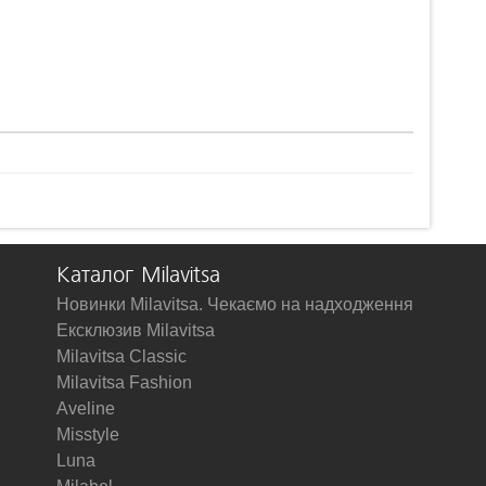
Каталог Milavitsa
Новинки Milavitsa. Чекаємо на надходження
Ексклюзив Milavitsa
Milavitsa Classic
Milavitsa Fashion
Aveline
Misstyle
Luna