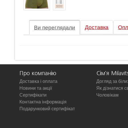
Доставка
Опл
Ви переглядали
Про компанію
Сім'я Milavit
Доставка і оплата
Догляд за біл
Новини та акції
Як дізнатися с
Сертифікати
Чоловікам
Контактна інформація
Подарунковий сертифікат