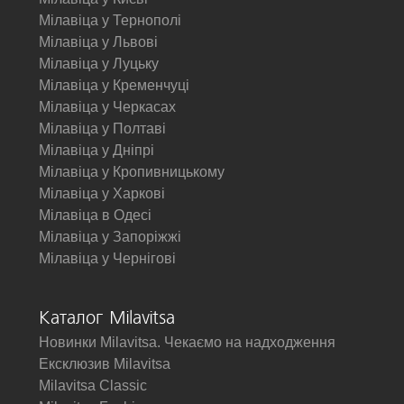
Мілавіца у Тернополі
Мілавіца у Львові
Мілавіца у Луцьку
Мілавіца у Кременчуці
Мілавіца у Черкасах
Мілавіца у Полтаві
Мілавіца у Дніпрі
Мілавіца у Кропивницькому
Мілавіца у Харкові
Мілавіца в Одесі
Мілавіца у Запоріжжі
Мілавіца у Чернігові
Каталог Milavitsa
Новинки Milavitsa. Чекаємо на надходження
Ексклюзив Milavitsa
Milavitsa Classic