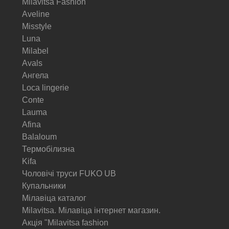
Milavitsa Fashion
Aveline
Misstyle
Luna
Milabel
Avals
Ангела
Loca lingerie
Conte
Lauma
Afina
Balaloum
Термобілизна
Kifa
Чоловічі труси FUKO UB
Купальники
Мілавіца каталог
Milavitsa. Мілавіца інтернет магазин.
Акція "Milavitsa fashion