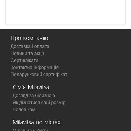
Про компанію
Доставка і оплата
Новини та акції
Сертифікати
Контактна інформація
Подарунковий сертифікат
Сім'я Milavitsa
Догляд за білизною
Як дізнатися свій розмір
Чоловікам
Milavitsa по містах:
Мілавіца у Києві