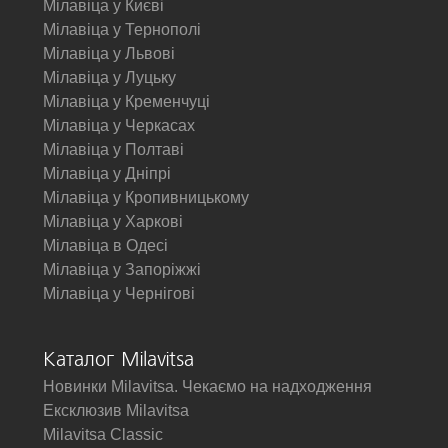
Мілавіца у Києві
Мілавіца у Тернополі
Мілавіца у Львові
Мілавіца у Луцьку
Мілавіца у Кременчуці
Мілавіца у Черкасах
Мілавіца у Полтаві
Мілавіца у Дніпрі
Мілавіца у Кропивницькому
Мілавіца у Харкові
Мілавіца в Одесі
Мілавіца у Запоріжжі
Мілавіца у Чернігові
Каталог Milavitsa
Новинки Milavitsa. Чекаємо на надходження
Ексклюзив Milavitsa
Milavitsa Classic