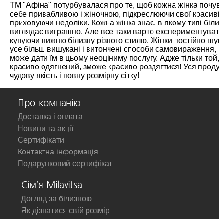
ТМ "Афіна" потурбувалася про те, щоб кожна жінка почу
себе привабливою і жіночною, підкреслюючи свої красив
приховуючи недоліки. Кожна жінка знає, в якому типі біл
виглядає виграшно. Але все таки варто експериментуват
купуючи нижню білизну різного стилю. Жінки постійно ш
усе більш вишукані і витончені способи самовираження, і
може дати їм в цьому неоціниму послугу. Адже тільки той,
красиво одягнений, зможе красиво роздягтися! Уся проду
чудову якість і повну розмірну сітку!
Про компанію
Доставка і оплата
Новини та акції
Сертифікати
Контактна інформація
Подарунковий сертифікат
Сім'я Milavitsa
Догляд за білизною
Як дізнатися свій розмір