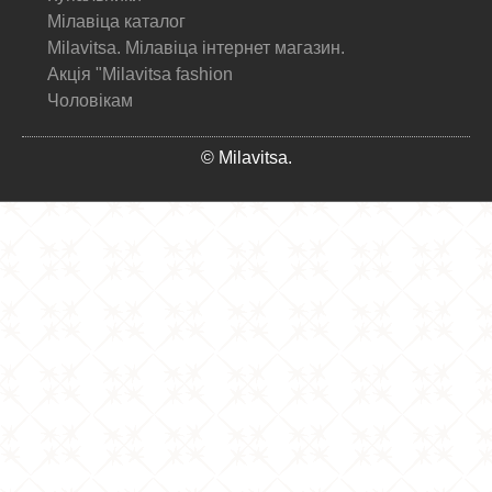
Мілавіца каталог
Milavitsa. Мілавіца інтернет магазин.
Акція "Milavitsa fashion
Чоловікам
© Milavitsa.