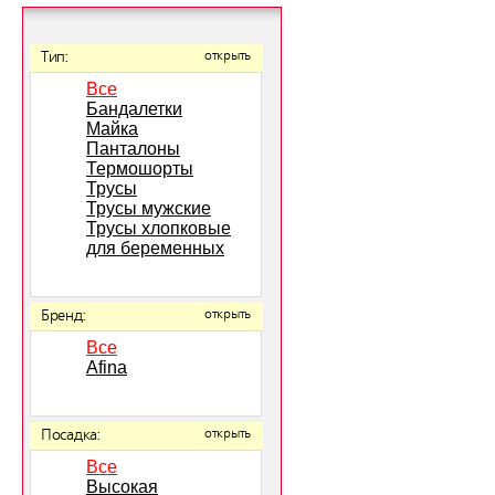
Тип:
открыть
Все
Бандалетки
Майка
Панталоны
Термошорты
Трусы
Трусы мужские
Трусы хлопковые
для беременных
Бренд:
открыть
Все
Afina
Посадка:
открыть
Все
Высокая