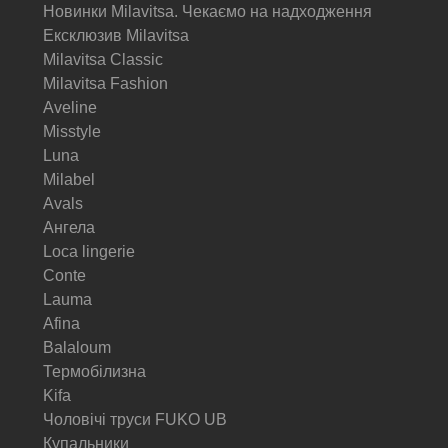
Новинки Milavitsa. Чекаємо на надходження
Ексклюзив Milavitsa
Milavitsa Classic
Milavitsa Fashion
Aveline
Misstyle
Luna
Milabel
Avals
Ангела
Loca lingerie
Conte
Lauma
Afina
Balaloum
Термобілизна
Kifa
Чоловічі труси FUKO UB
Купальники