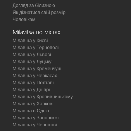
Догляд за білизною
Як дізнатися свій розмір
Чоловікам
Milavitsa по містах:
Мілавіца у Києві
Мілавіца у Тернополі
Мілавіца у Львові
Мілавіца у Луцьку
Мілавіца у Кременчуці
Мілавіца у Черкасах
Мілавіца у Полтаві
Мілавіца у Дніпрі
Мілавіца у Кропивницькому
Мілавіца у Харкові
Мілавіца в Одесі
Мілавіца у Запоріжжі
Мілавіца у Чернігові