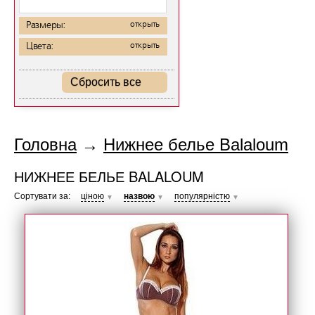
Размеры:
открыть
Цвета:
открыть
Сбросить все
Головна
→
Нижнее белье Balaloum
НИЖНЕЕ БЕЛЬЕ BALALOUM
Сортувати за:
ціною
назвою
популярністю
▼
▼
▼