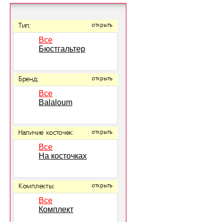
Тип:
открыть
Все
Бюстгальтер
Бренд:
открыть
Все
Balaloum
Наличие косточек:
открыть
Все
На косточках
Комплекты:
открыть
Все
Комплект