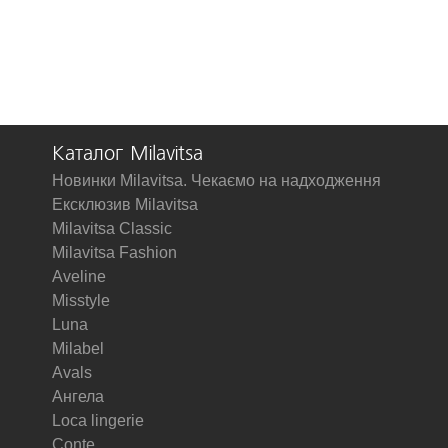
Каталог Milavitsa
Новинки Milavitsa. Чекаємо на надходження
Ексклюзив Milavitsa
Milavitsa Classic
Milavitsa Fashion
Aveline
Misstyle
Luna
Milabel
Avals
Ангела
Loca lingerie
Conte