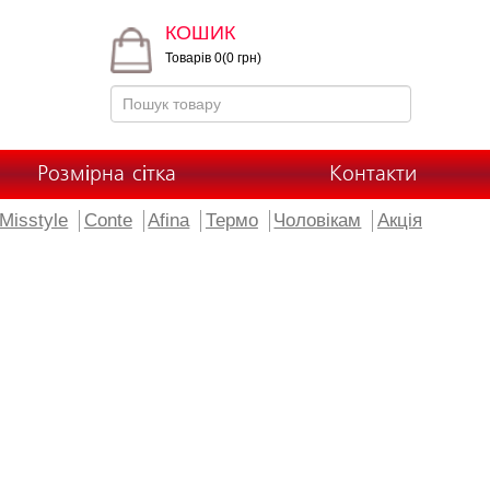
КОШИК
Товарів 0(0 грн)
Розмірна сітка
Контакти
Misstyle
Conte
Afina
Термо
Чоловікам
Акція