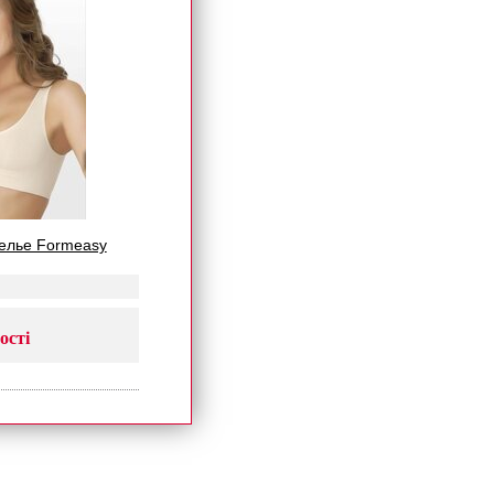
елье Formeasy
ості