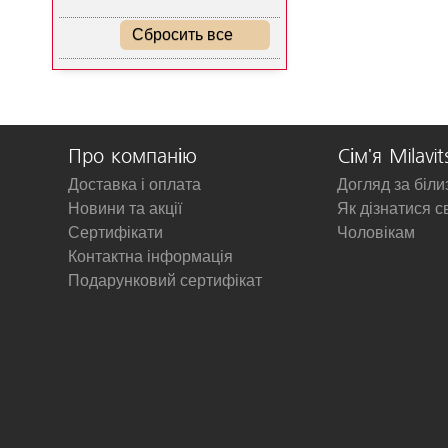
Сбросить все
Про компанію
Сім'я Milavit
Доставка і оплата
Догляд за біл
Новини та акції
Як дізнатися с
Сертифікати
Чоловікам
Контактна інформація
Подарунковий сертифікат