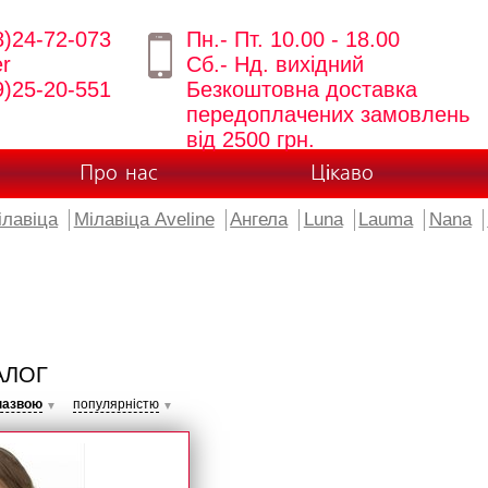
8)24-72-073
Пн.- Пт. 10.00 - 18.00
er
Сб.- Нд. вихідний
9)25-20-551
Безкоштовна доставка
передоплачених замовлень
від 2500 грн.
Про нас
Цікаво
ілавіца
Мілавіца Aveline
Ангела
Luna
Lauma
Nana
АЛОГ
назвою
популярністю
▼
▼