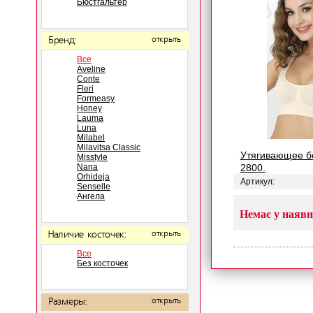
Бюстгальтер
Бренд:
открыть
Все
Aveline
Conte
Fleri
Formeasy
Honey
Lauma
Luna
Milabel
Milavitsa Classic
Утягивающее б
Misstyle
Nana
2800.
Orhideja
Артикул:
Senselle
Ангела
Немає у наявн
Наличие косточек:
открыть
Все
Без косточек
Размеры:
открыть