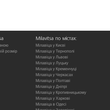
sa
Milavitsa по містах:
изною
Мілавіца у Києві
вій розмір
Мілавіца у Тернополі
Мілавіца у Львові
Мілавіца у Луцьку
Мілавіца у Кременчуці
Мілавіца у Черкасах
Мілавіца у Полтаві
Мілавіца у Дніпрі
Мілавіца у Кропивницькому
Мілавіца у Харкові
Мілавіца в Одесі