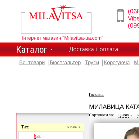
(06
Vib
(09
Інтернет магазин "Milavitsa-ua.com"
Каталог
Доставка і оплата
Всі товари
Бюстгальтер
Труси
Корегуюча
М
Головна
МИЛАВИЦА КАТ
Сортувати за:
ціною
▼
Тип:
открыть
Все