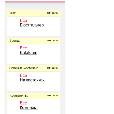
Тип:
открыть
Все
Бюстгальтер
Бренд:
открыть
Все
Balaloum
Наличие косточек:
открыть
Все
На косточках
Комплекты:
открыть
Все
Комплект