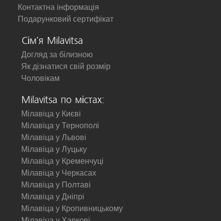
Контактна інформація
Подарунковий сертифікат
Сім'я Milavitsa
Догляд за білизною
Як дізнатися свій розмір
Чоловікам
Milavitsa по містах:
Мілавіца у Києві
Мілавіца у Тернополі
Мілавіца у Львові
Мілавіца у Луцьку
Мілавіца у Кременчуці
Мілавіца у Черкасах
Мілавіца у Полтаві
Мілавіца у Дніпрі
Мілавіца у Кропивницькому
Мілавіца у Харкові