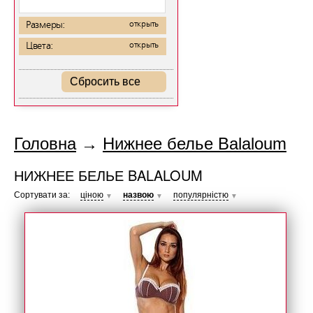
Размеры:
открыть
Цвета:
открыть
Сбросить все
Головна
→
Нижнее белье Balaloum
НИЖНЕЕ БЕЛЬЕ BALALOUM
Сортувати за:
ціною
назвою
популярністю
▼
▼
▼