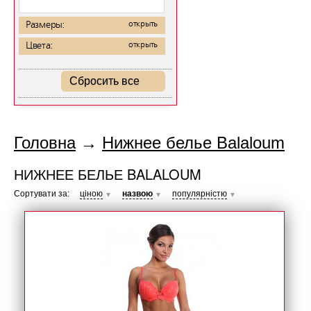
Размеры:
открыть
Цвета:
открыть
Сбросить все
Головна
→
Нижнее белье Balaloum
НИЖНЕЕ БЕЛЬЕ BALALOUM
Сортувати за:
ціною
назвою
популярністю
▼
▼
▼