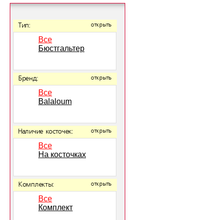
Тип:
открыть
Все
Бюстгальтер
Бренд:
открыть
Все
Balaloum
Наличие косточек:
открыть
Все
На косточках
Комплекты:
открыть
Все
Комплект