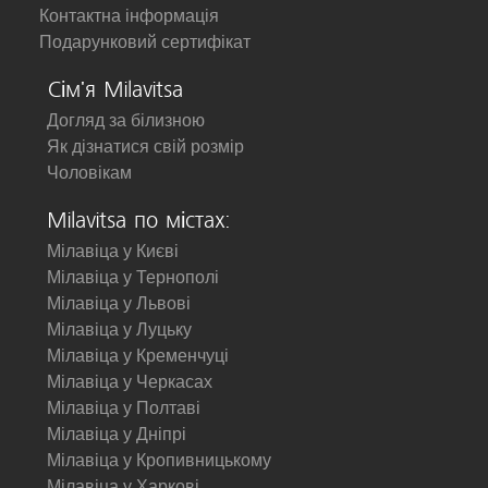
Контактна інформація
Подарунковий сертифікат
Сім'я Milavitsa
Догляд за білизною
Як дізнатися свій розмір
Чоловікам
Milavitsa по містах:
Мілавіца у Києві
Мілавіца у Тернополі
Мілавіца у Львові
Мілавіца у Луцьку
Мілавіца у Кременчуці
Мілавіца у Черкасах
Мілавіца у Полтаві
Мілавіца у Дніпрі
Мілавіца у Кропивницькому
Мілавіца у Харкові