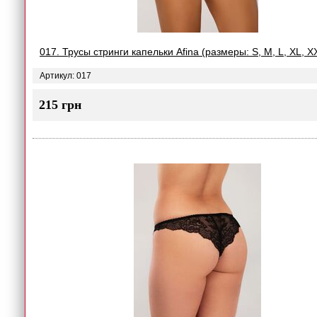
017. Трусы стринги капельки Afina (размеры: S, M, L, XL, X
Артикул: 017
215 грн