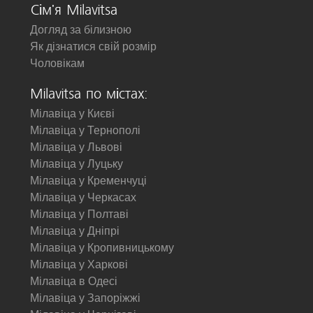
Сім'я Milavitsa
Догляд за білизною
Як дізнатися свій розмір
Чоловікам
Milavitsa по містах:
Мілавіца у Києві
Мілавіца у Тернополі
Мілавіца у Львові
Мілавіца у Луцьку
Мілавіца у Кременчуці
Мілавіца у Черкасах
Мілавіца у Полтаві
Мілавіца у Дніпрі
Мілавіца у Кропивницькому
Мілавіца у Харкові
Мілавіца в Одесі
Мілавіца у Запоріжжі