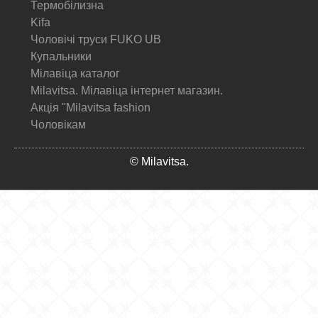
Термобілизна
Kifa
Чоловічі труси FUKO UB
Купальники
Мілавіца каталог
Milavitsa. Мілавіца інтернет магазин.
Акція "Milavitsa fashion
Чоловікам
© Milavitsa.