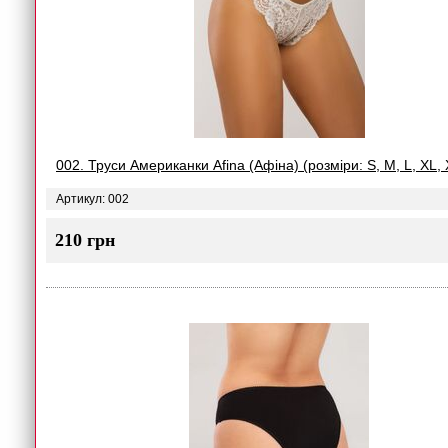
002. Труси Американки Afina (Афіна) (розміри: S, M, L, XL,
Артикул: 002
210 грн