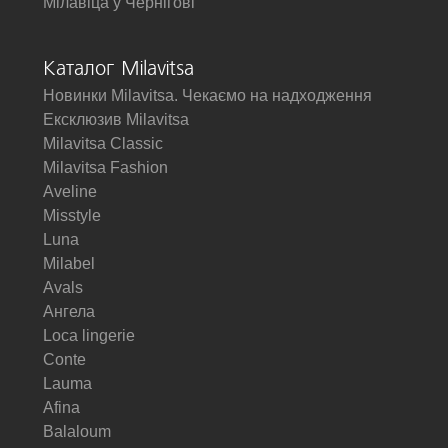
Мілавіца у Чернігові
Каталог Milavitsa
Новинки Milavitsa. Чекаємо на надходження
Ексклюзив Milavitsa
Milavitsa Classic
Milavitsa Fashion
Aveline
Misstyle
Luna
Milabel
Avals
Ангела
Loca lingerie
Conte
Lauma
Afina
Balaloum