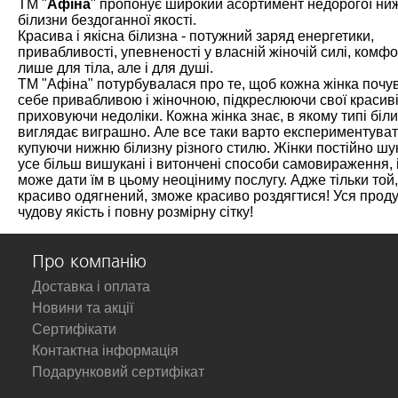
ТМ "
Афіна
" пропонує широкий асортимент недорогої ни
білизни бездоганної якості.
Красива і якісна білизна - потужний заряд енергетики,
привабливості, упевненості у власній жіночій силі, комфо
лише для тіла, але і для душі.
ТМ "Афіна" потурбувалася про те, щоб кожна жінка почу
себе привабливою і жіночною, підкреслюючи свої красив
приховуючи недоліки. Кожна жінка знає, в якому типі біл
виглядає виграшно. Але все таки варто експериментуват
купуючи нижню білизну різного стилю. Жінки постійно ш
усе більш вишукані і витончені способи самовираження, і
може дати їм в цьому неоціниму послугу. Адже тільки той,
красиво одягнений, зможе красиво роздягтися! Уся проду
чудову якість і повну розмірну сітку!
Про компанію
Доставка і оплата
Новини та акції
Сертифікати
Контактна інформація
Подарунковий сертифікат