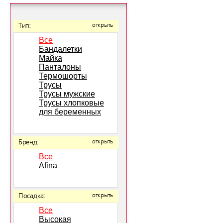
Тип:
открыть
Все
Бандалетки
Майка
Панталоны
Термошорты
Трусы
Трусы мужские
Трусы хлопковые
для беременных
Бренд:
открыть
Все
Afina
Посадка:
открыть
Все
Высокая