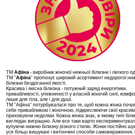
ТМ
Афіна
- виробник жіночої нижньої білизни і легкого од
ТМ "
Афіна
" пропонує широкий асортимент недорогої ни
білизни бездоганної якості.
Красива і якісна білизна - потужний заряд енергетики,
привабливості, упевненості у власній жіночій силі, комфо
лише для тіла, але і для душі.
ТМ "Афіна" потурбувалася про те, щоб кожна жінка почу
себе привабливою і жіночною, підкреслюючи свої красив
приховуючи недоліки. Кожна жінка знає, в якому типі біл
виглядає виграшно. Але все таки варто експериментуват
купуючи нижню білизну різного стилю. Жінки постійно ш
усе більш вишукані і витончені способи самовираження, і