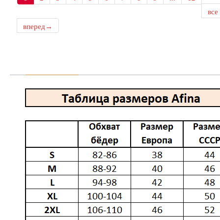
все
вперед→