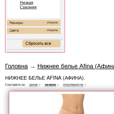
Низкая
Средняя
Размеры:
открыть
Цвета:
открыть
Сбросить все
Головна
→
Нижнее белье Afina (Афина
НИЖНЕЕ БЕЛЬЕ AFINA (АФИНА).
Сортувати за:
ціною
назвою
популярністю
▼
▼
▼