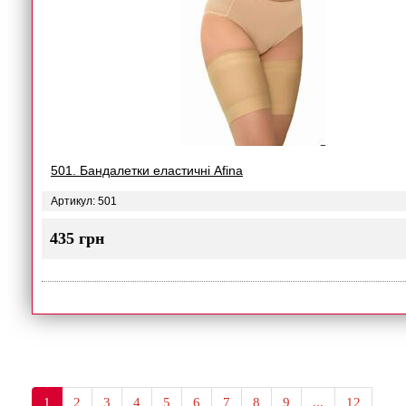
501. Бандалетки еластичні Afina
Артикул: 501
435 грн
1
2
3
4
5
6
7
8
9
...
12