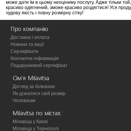
може дати їм в цьому неоціниму послугу. Адже тільки той,
красиво одягнений, зможе красиво роздягтися! Уся проду
чудову якість і повну розмірну сітку!
Про компанію
Доставка і оплата
Новини та акції
Сертифікати
Контактна інформація
Подарунковий сертифікат
Сім'я Milavitsa
Догляд за білизною
Як дізнатися свій розмір
Чоловікам
Milavitsa по містах:
Мілавіца у Києві
Мілавіца у Тернополі