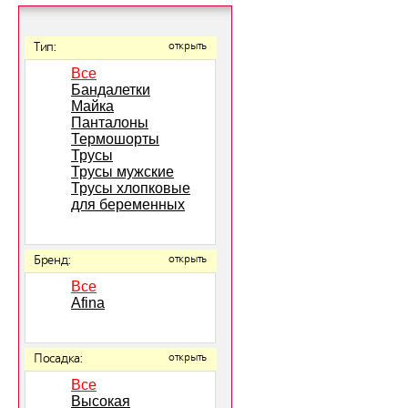
Тип:
открыть
Все
Бандалетки
Майка
Панталоны
Термошорты
Трусы
Трусы мужские
Трусы хлопковые
для беременных
Бренд:
открыть
Все
Afina
Посадка:
открыть
Все
Высокая