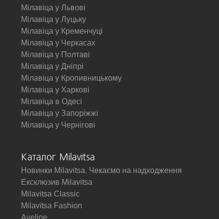
Мілавіца у Львові
Мілавіца у Луцьку
Мілавіца у Кременчуці
Мілавіца у Черкасах
Мілавіца у Полтаві
Мілавіца у Дніпрі
Мілавіца у Кропивницькому
Мілавіца у Харкові
Мілавіца в Одесі
Мілавіца у Запоріжжі
Мілавіца у Чернігові
Каталог Milavitsa
Новинки Milavitsa. Чекаємо на надходження
Ексклюзив Milavitsa
Milavitsa Classic
Milavitsa Fashion
Aveline