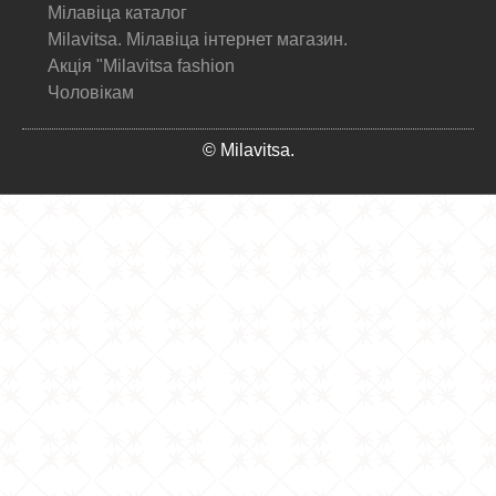
Мілавіца каталог
Milavitsa. Мілавіца інтернет магазин.
Акція "Milavitsa fashion
Чоловікам
© Milavitsa.