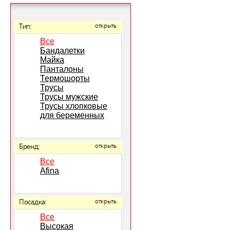
Тип:
открыть
Все
Бандалетки
Майка
Панталоны
Термошорты
Трусы
Трусы мужские
Трусы хлопковые
для беременных
Бренд:
открыть
Все
Afina
Посадка:
открыть
Все
Высокая