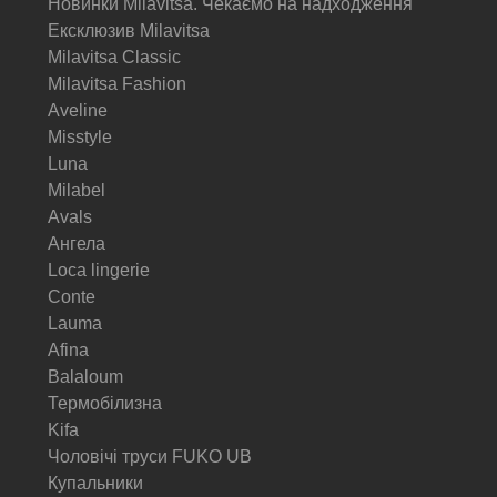
Новинки Milavitsa. Чекаємо на надходження
Ексклюзив Milavitsa
Milavitsa Classic
Milavitsa Fashion
Aveline
Misstyle
Luna
Milabel
Avals
Ангела
Loca lingerie
Conte
Lauma
Afina
Balaloum
Термобілизна
Kifa
Чоловічі труси FUKO UB
Купальники