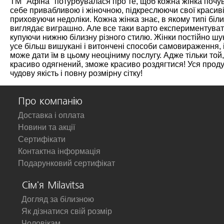
ТМ "Афіна" потурбувалася про те, щоб кожна жінка почу
себе привабливою і жіночною, підкреслюючи свої красив
приховуючи недоліки. Кожна жінка знає, в якому типі біл
виглядає виграшно. Але все таки варто експериментуват
купуючи нижню білизну різного стилю. Жінки постійно ш
усе більш вишукані і витончені способи самовираження, і
може дати їм в цьому неоціниму послугу. Адже тільки той,
красиво одягнений, зможе красиво роздягтися! Уся проду
чудову якість і повну розмірну сітку!
Про компанію
Доставка і оплата
Новини та акції
Сертифікати
Контактна інформація
Подарунковий сертифікат
Сім'я Milavitsa
Догляд за білизною
Як дізнатися свій розмір
Чоловікам