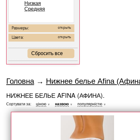
Низкая
Средняя
Размеры:
открыть
Цвета:
открыть
Сбросить все
Головна
→
Нижнее белье Afina (Афина
НИЖНЕЕ БЕЛЬЕ AFINA (АФИНА).
Сортувати за:
ціною
назвою
популярністю
▼
▼
▼