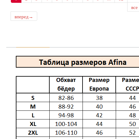
все
вперед→