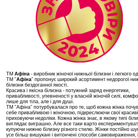
ТМ
Афіна
- виробник жіночої нижньої білизни і легкого од
ТМ "
Афіна
" пропонує широкий асортимент недорогої ни
білизни бездоганної якості.
Красива і якісна білизна - потужний заряд енергетики,
привабливості, упевненості у власній жіночій силі, комфо
лише для тіла, але і для душі.
ТМ "Афіна" потурбувалася про те, щоб кожна жінка почу
себе привабливою і жіночною, підкреслюючи свої красив
приховуючи недоліки. Кожна жінка знає, в якому типі біл
виглядає виграшно. Але все таки варто експериментуват
купуючи нижню білизну різного стилю. Жінки постійно ш
усе більш вишукані і витончені способи самовираження, і