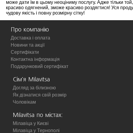
може дати їм в цьому неоціниму послугу. Адже тільки той,
красиво одягнений, зможе красиво роздягтися! Уся проду
чудову якість і повну розмірну сітку!
Про компанію
Доставка і оплата
Новини та акції
Сертифікати
Контактна інформація
Подарунковий сертифікат
Сім'я Milavitsa
Догляд за білизною
Як дізнатися свій розмір
Чоловікам
Milavitsa по містах:
Мілавіца у Києві
Мілавіца у Тернополі