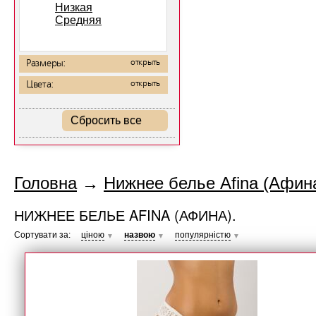
Низкая
Средняя
Размеры:
открыть
Цвета:
открыть
Сбросить все
Головна
→
Нижнее белье Afina (Афина
НИЖНЕЕ БЕЛЬЕ AFINA (АФИНА).
Сортувати за:
ціною
назвою
популярністю
▼
▼
▼