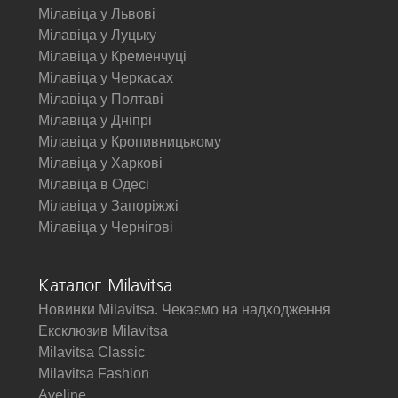
Мілавіца у Львові
Мілавіца у Луцьку
Мілавіца у Кременчуці
Мілавіца у Черкасах
Мілавіца у Полтаві
Мілавіца у Дніпрі
Мілавіца у Кропивницькому
Мілавіца у Харкові
Мілавіца в Одесі
Мілавіца у Запоріжжі
Мілавіца у Чернігові
Каталог Milavitsa
Новинки Milavitsa. Чекаємо на надходження
Ексклюзив Milavitsa
Milavitsa Classic
Milavitsa Fashion
Aveline