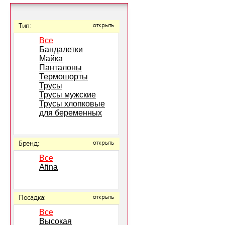
Тип:
открыть
Все
Бандалетки
Майка
Панталоны
Термошорты
Трусы
Трусы мужские
Трусы хлопковые
для беременных
Бренд:
открыть
Все
Afina
Посадка:
открыть
Все
Высокая