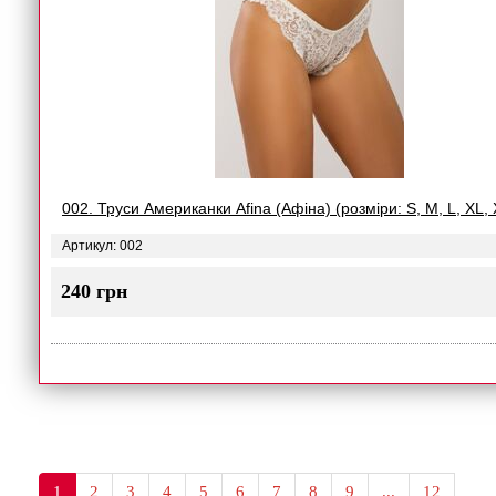
002. Труси Американки Afina (Афіна) (розміри: S, M, L, XL,
Артикул: 002
240 грн
1
2
3
4
5
6
7
8
9
...
12