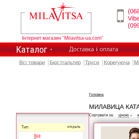
(06
Vib
(09
Інтернет магазин "Milavitsa-ua.com"
Каталог
Доставка і оплата
Всі товари
Бюстгальтер
Труси
Корегуюча
М
Головна
МИЛАВИЦА КАТ
Сортувати за:
ціною
▼
Тип:
открыть
Все