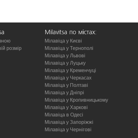
sa
Milavitsa по містах:
изною
Мілавіца у Києві
вій розмір
Мілавіца у Тернополі
Мілавіца у Львові
Мілавіца у Луцьку
Мілавіца у Кременчуці
Мілавіца у Черкасах
Мілавіца у Полтаві
Мілавіца у Дніпрі
Мілавіца у Кропивницькому
Мілавіца у Харкові
Мілавіца в Одесі
Мілавіца у Запоріжжі
Мілавіца у Чернігові