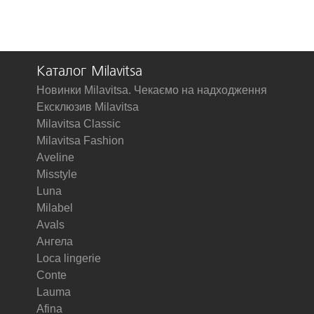
Каталог Milavitsa
Новинки Milavitsa. Чекаємо на надходження
Ексклюзив Milavitsa
Milavitsa Classic
Milavitsa Fashion
Aveline
Misstyle
Luna
Milabel
Avals
Ангела
Loca lingerie
Conte
Lauma
Afina