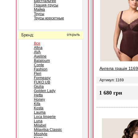
Бюстгальтер
Грация-трусы
Майка
Трусы
Трусы корсетные
Бренд:
открыть
Все
Afina
AVA
Aveline
Balaloum
Conte
Ангела грація 116
Fashion
Fleri
Formeasy
Артикул: 1169
FUKO UB
Giulia
Golden Lady
1 680 грн
Hetta
Honey
Kifa
Kosta
Lauma
Loca lingerie
Luna
Milabel
Milavitsa Classic
Misstyle