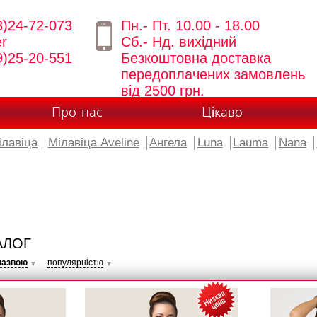
8)24-72-073
Пн.- Пт. 10.00 - 18.00
er
Сб.- Нд. вихідний
9)25-20-551
Безкоштовна доставка
передоплачених замовлень
від 2500 грн.
Про нас
Цікаво
ілавіца
Мілавіца Aveline
Ангела
Luna
Lauma
Nana
АЛОГ
назвою
популярністю
▼
▼