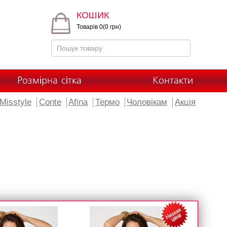
КОШИК
Товарів 0(0 грн)
Розмірна сітка
Контакти
Misstyle
Conte
Afina
Термо
Чоловікам
Акція