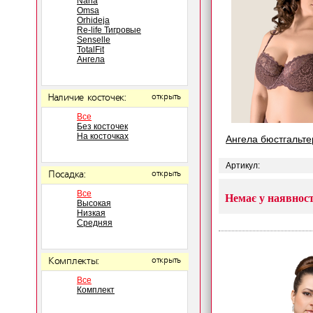
Nana
Omsa
Orhideja
Re-life Тигровые
Senselle
TotalFit
Ангела
Наличие косточек:
открыть
Все
Без косточек
На косточках
Ангела бюстгальте
Артикул:
Посадка:
открыть
Все
Немає у наявност
Высокая
Низкая
Средняя
Комплекты:
открыть
Все
Комплект