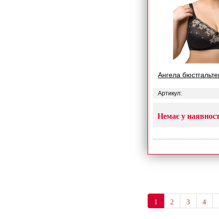
Ангела бюстгальте
Артикул:
Немає у наявност
1
2
3
4