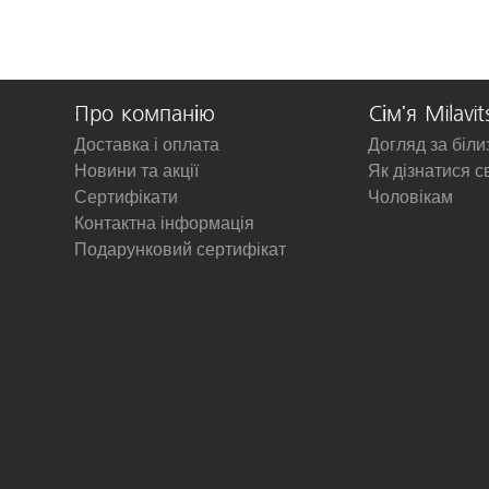
Про компанію
Сім'я Milavit
Доставка і оплата
Догляд за біл
Новини та акції
Як дізнатися с
Сертифікати
Чоловікам
Контактна інформація
Подарунковий сертифікат