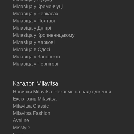
Мілавіца у Кременчуці
Мілавіца у Черкасах
Мілавіца у Полтаві
Мілавіца у Дніпрі
Мілавіца у Кропивницькому
Мілавіца у Харкові
Мілавіца в Одесі
Мілавіца у Запоріжжі
Мілавіца у Чернігові
Каталог Milavitsa
Новинки Milavitsa. Чекаємо на надходження
Ексклюзив Milavitsa
Milavitsa Classic
Milavitsa Fashion
Aveline
Misstyle