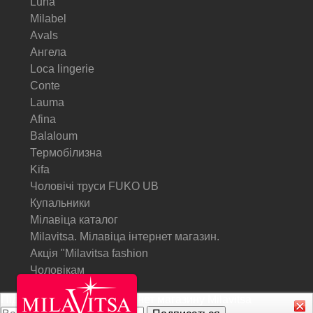
Luna
Milabel
Avals
Ангела
Loca lingerie
Conte
Lauma
Afina
Balaloum
Термобілизна
Kifa
Чоловічі труси FUKO UB
Купальники
Мілавіца каталог
Milavitsa. Мілавіца інтернет магазин.
Акція "Milavitsa fashion
Чоловікам
Підписатися на Акції інтернет магазину
Milavitsa
© Milavitsa.