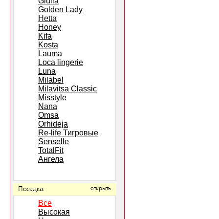
Giulia
Golden Lady
Hetta
Honey
Kifa
Kosta
Lauma
Loca lingerie
Luna
Milabel
Milavitsa Classic
Misstyle
Nana
Omsa
Orhideja
Re-life Тигровые
Senselle
TotalFit
Ангела
Посадка:
открыть
Все
Высокая