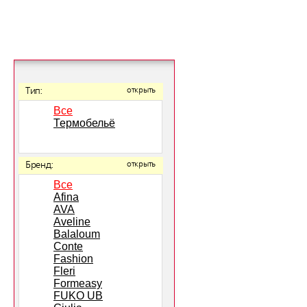
Тип:
открыть
Все
Термобельё
Бренд:
открыть
Все
Afina
AVA
Aveline
Balaloum
Conte
Fashion
Fleri
Formeasy
FUKO UB