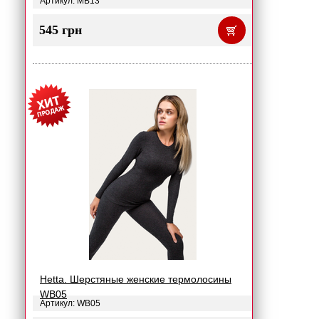
Артикул: MB13
545 грн
Hetta. Шерстяные женские термолосины
WB05
Артикул: WB05