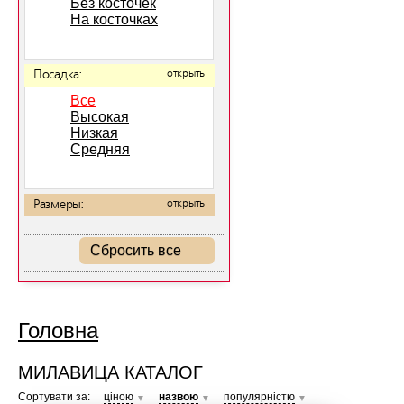
Без косточек
На косточках
Посадка:
открыть
Все
Высокая
Низкая
Средняя
Размеры:
открыть
Сбросить все
Головна
МИЛАВИЦА КАТАЛОГ
Сортувати за:
ціною
назвою
популярністю
▼
▼
▼