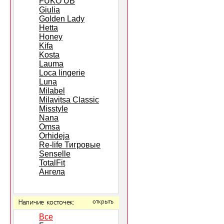
FUKO UB
Giulia
Golden Lady
Hetta
Honey
Kifa
Kosta
Lauma
Loca lingerie
Luna
Milabel
Milavitsa Classic
Misstyle
Nana
Omsa
Orhideja
Re-life Тигровые
Senselle
TotalFit
Ангела
Наличие косточек:
открыть
Все