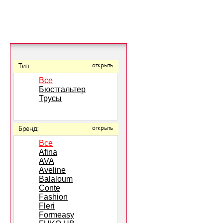
Тип:
открыть
Все
Бюстгальтер
Трусы
Бренд:
открыть
Все
Afina
AVA
Aveline
Balaloum
Conte
Fashion
Fleri
Formeasy