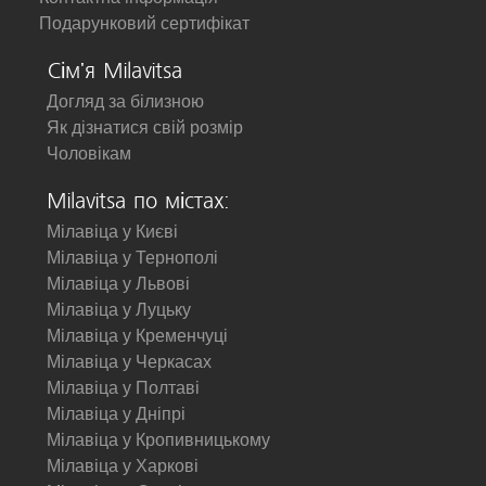
Подарунковий сертифікат
Сім'я Milavitsa
Догляд за білизною
Як дізнатися свій розмір
Чоловікам
Milavitsa по містах:
Мілавіца у Києві
Мілавіца у Тернополі
Мілавіца у Львові
Мілавіца у Луцьку
Мілавіца у Кременчуці
Мілавіца у Черкасах
Мілавіца у Полтаві
Мілавіца у Дніпрі
Мілавіца у Кропивницькому
Мілавіца у Харкові