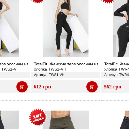
 термолосины из
TotalFit. Женские термолосины из
TotalFit. Же
ю TWS1-V
хлопка TWS1-VH
хлопка TWR
Артикул: TWS1-VH
Артикул: TWR
612 грн
562 грн