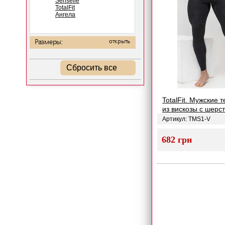
Senselle
TotalFit
Ангела
Размеры:
открыть
Сбросить все
TotalFit. Мужские
из вискозы с шер
Артикул: TMS1-V
682 грн