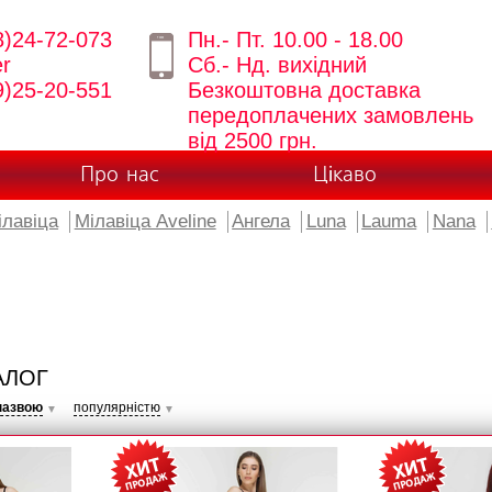
8)24-72-073
Пн.- Пт. 10.00 - 18.00
er
Сб.- Нд. вихідний
9)25-20-551
Безкоштовна доставка
передоплачених замовлень
від 2500 грн.
Про нас
Цікаво
ілавіца
Мілавіца Aveline
Ангела
Luna
Lauma
Nana
АЛОГ
назвою
популярністю
▼
▼