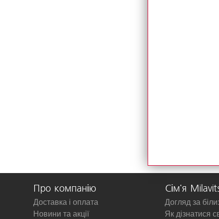
Про компанію
Сім'я Milavit
Доставка і оплата
Догляд за біл
Новини та акції
Як дізнатися с