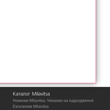
Каталог Milavitsa
Новинки Milavitsa. Чекаємо на надходження
Ексклюзив Milavitsa