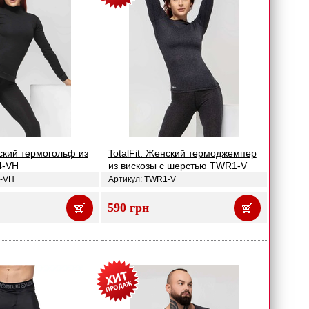
нский термогольф из
TotalFit. Женский термоджемпер
4-VH
из вискозы с шерстью TWR1-V
4-VH
Артикул: TWR1-V
590 грн