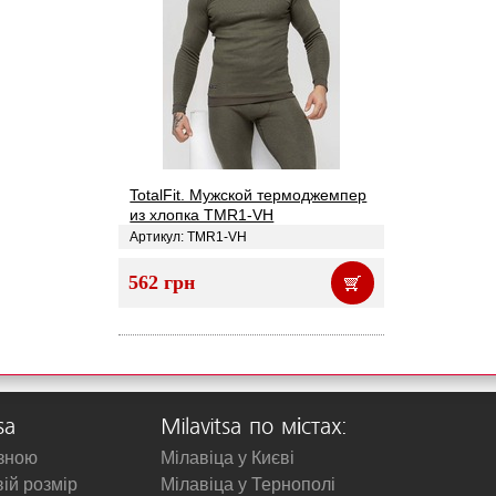
TotalFit. Мужской термоджемпер
из хлопка TMR1-VH
Артикул: TMR1-VH
562 грн
sa
Milavitsa по містах:
изною
Мілавіца у Києві
вій розмір
Мілавіца у Тернополі