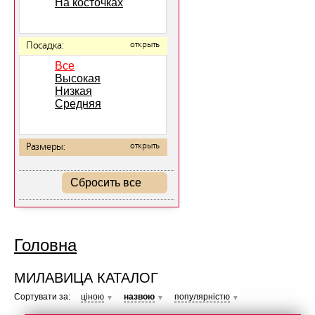
На косточках
Посадка:
открыть
Все
Высокая
Низкая
Средняя
Размеры:
открыть
Сбросить все
Головна
МИЛАВИЦА КАТАЛОГ
Сортувати за:
ціною
назвою
популярністю
▼
▼
▼