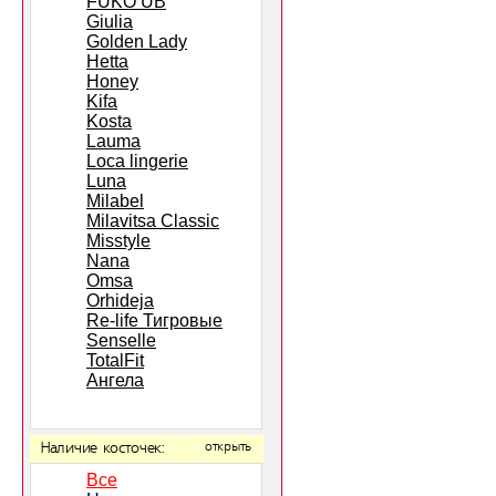
FUKO UB
Giulia
Golden Lady
Hetta
Honey
Kifa
Kosta
Lauma
Loca lingerie
Luna
Milabel
Milavitsa Classic
Misstyle
Nana
Omsa
Orhideja
Re-life Тигровые
Senselle
TotalFit
Ангела
Наличие косточек:
открыть
Все