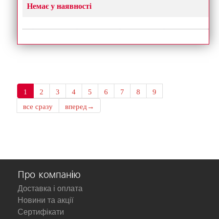
Немає у наявності
1
2
3
4
5
6
7
8
9
все сразу
вперед→
Про компанію
Доставка і оплата
Новини та акції
Сертифікати