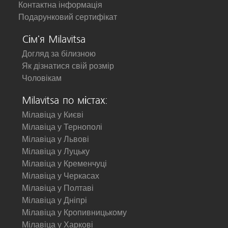
Контактна інформація
Подарунковий сертифікат
Сім'я Milavitsa
Догляд за білизною
Як дізнатися свій розмір
Чоловікам
Milavitsa по містах:
Мілавіца у Києві
Мілавіца у Тернополі
Мілавіца у Львові
Мілавіца у Луцьку
Мілавіца у Кременчуці
Мілавіца у Черкасах
Мілавіца у Полтаві
Мілавіца у Дніпрі
Мілавіца у Кропивницькому
Мілавіца у Харкові