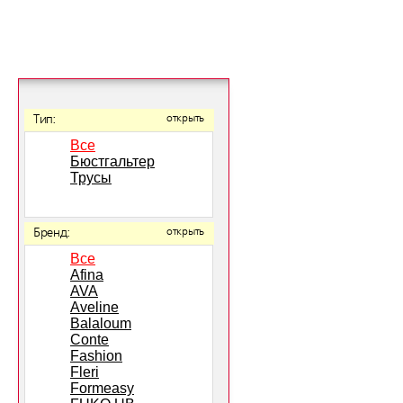
Тип:
открыть
Все
Бюстгальтер
Трусы
Бренд:
открыть
Все
Afina
AVA
Aveline
Balaloum
Conte
Fashion
Fleri
Formeasy